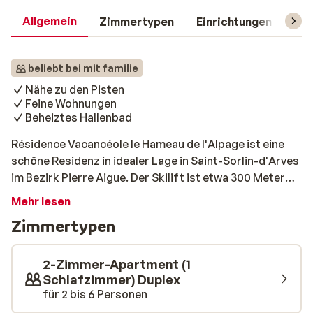
Allgemein
Zimmertypen
Einrichtungen
Rei
beliebt bei mit familie
Nähe zu den Pisten
Feine Wohnungen
Beheiztes Hallenbad
Résidence Vacancéole le Hameau de l'Alpage ist eine
schöne Residenz in idealer Lage in Saint-Sorlin-d'Arves
im Bezirk Pierre Aigue. Der Skilift ist etwa 300 Meter
entfernt und kann leicht zu Fuß erreicht werden.
Mehr lesen
Außerdem bietet sie einfache, aber gute Wohnungen,
Zimmertypen
die Ihren Aufenthalt angenehm machen. Sie verfügen
über eine Küche, ein gemütliches Wohnzimmer, ein
Schlafzimmer und ein Badezimmer sowie einen Balkon.
2-Zimmer-Apartment (1
Wenn Sie nach einem Tag auf der Piste ein Bad nehmen
Schlafzimmer) Duplex
für 2 bis 6 Personen
möchten, können Sie dies im beheizten Hallenbad tun.