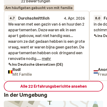
22 Bewertungen
Am häufigsten gebucht von mit familie
Durchschnittlich
4. Apr. 2026
F
4.7
8.0
We waren met een gezin van 6 en huurden 2
We waren met een gezin van 6 en huurden 2
in de d
in de d
appartementen. Deze waren elk in een
appartementen. Deze waren elk in een
schimm
schimm
apart gebouw, wat niet handig was...
apart gebouw, wat niet handig was...
Ins D
waarom ze dat gedaan hebben is een grote
waarom ze dat gedaan hebben is een grote
vraag, want er waren bijna geen gasten. De
vraag, want er waren bijna geen gasten. De
appartementen hebben ook dringend een
appartementen hebben ook dringend een
renovatie nodig... het is allemaal wat
renovatie nodig.....
mehr
oudbollig. Maar we hebben toch een leuke
Ins Deutsche übersetzen (DE)
Rudi
Ano
vakantie gehad, want het was prachtig
Mit Familie
Freu
weer. ????
Alle 22 Erfahrungsberichte ansehen
In der Umgebung