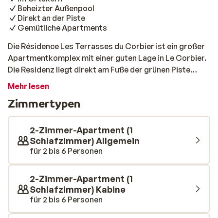
Beheizter Außenpool
Direkt an der Piste
Gemütliche Apartments
Die Résidence Les Terrasses du Corbier ist ein großer
Apartmentkomplex mit einer guten Lage in Le Corbier.
Die Residenz liegt direkt am Fuße der grünen Piste
„Grand Crozat Praz de Pierées“ und in der Nähe des
Mehr lesen
Sessellifts „Grand Crozat“ und des Skilifts „Verne“ im
Zimmertypen
Zentrum. Der Komplex besteht aus zehn Etagen und
bietet einen herrlichen Blick auf die schneebedeckten
Gipfel des Skigebiets Sybelles. Die Zimmer sind schön
2-Zimmer-Apartment (1
eingerichtet und haben jeweils einen Balkon bzw. eine
Schlafzimmer) Allgemein
für 2 bis 6 Personen
Terrasse. Zum Aufwärmen bieten sich der beheizte
Außenpool und die Sauna (Aufpreis) an. So bekommen
Sie wieder genug Energie für den nächsten Tag auf den
2-Zimmer-Apartment (1
Pisten!
Schlafzimmer) Kabine
für 2 bis 6 Personen