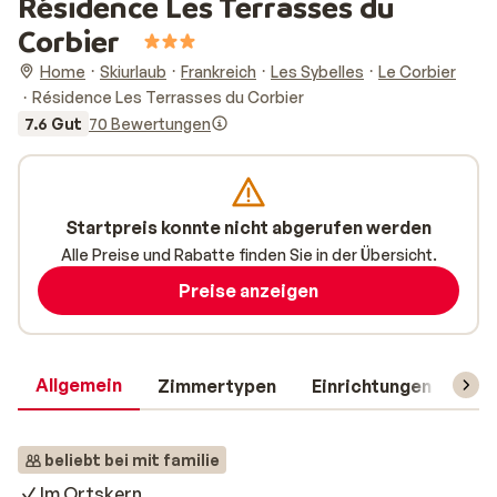
Résidence Les Terrasses du
Corbier
Home
Skiurlaub
Frankreich
Les Sybelles
Le Corbier
Résidence Les Terrasses du Corbier
7.6 Gut
70 Bewertungen
Startpreis konnte nicht abgerufen werden
Alle Preise und Rabatte finden Sie in der Übersicht.
Preise anzeigen
Allgemein
Zimmertypen
Einrichtungen
Rei
beliebt bei mit familie
Im Ortskern