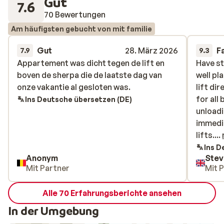
Gut
7.6
70 Bewertungen
Am häufigsten gebucht von mit familie
Gut
28. März 2026
F
7.9
9.3
Appartement was dicht tegen de lift en
Appartement was dicht tegen de lift en
Have st
Have st
boven de sherpa die de laatste dag van
boven de sherpa die de laatste dag van
well pl
well pl
onze vakantie al gesloten was.
onze vakantie al gesloten was.
lift di
lift di
for all
for all
Ins Deutsche übersetzen (DE)
unloadi
unloadi
immedia
immedia
lifts. 
lifts....
and eff
Ins D
Anonym
Ste
access 
Mit Partner
Mit 
/outdoo
Recepti
Alle 70 Erfahrungsberichte ansehen
access
More se
In der Umgebung
waste b