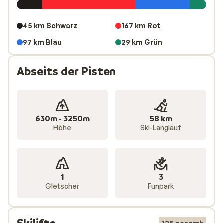
auf 3.250m bis nach Hintertux (1.500m). Die 12
kilometerlange Abfahrt überwindet einen
45 km Schwarz
167 km Rot
Höhenunterschied von 1.750 Höhenmeter.
97 km Blau
29 km Grün
Abseits der Pisten
630m - 3250m
58 km
Höhe
Ski-Langlauf
1
3
Gletscher
Funpark
Skilifte
125 gesamt