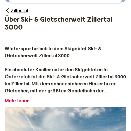
Zillertal
Über Ski- & Gletscherwelt Zillertal
3000
Wintersporturlaub in dem Skigebiet Ski- &
Gletscherwelt Zillertal 3000
Ein absoluter Knaller unter den Skigebieten in
Österreich
ist die Ski- & Gletscherwelt Zillertal 3000
im
Zillertal.
Mit dem schneesicheren Hintertuxer
Gletscher, mit der größten Gondelbahn der
Ahornbahn und der steilsten Abfahrt der Harikiri in
Mehr lesen
Mayrhofen
ist es ein Skigebiet der Superlative. Dank
des Hintertuxer Gletscher ist an 365 Tagen im Jahr
der Schnee garantiert. Die ca. 196 Kilometer bieten
Skifahrvergnügen für jedes Niveau. Von