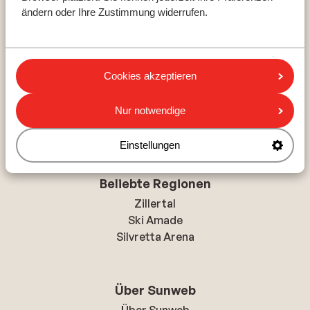
Frankreich
ändern oder Ihre Zustimmung widerrufen.
Italien
Top Skigebiete
Cookies akzeptieren
Mayrhofen
Nur notwendige
Kaprun
Flachau
Einstellungen
Beliebte Regionen
Zillertal
Ski Amade
Silvretta Arena
Über Sunweb