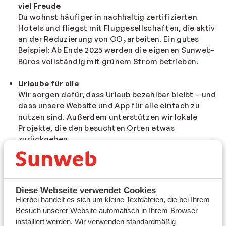
viel Freude
Du wohnst häufiger in nachhaltig zertifizierten
Hotels und fliegst mit Fluggesellschaften, die aktiv
an der Reduzierung von CO₂ arbeiten. Ein gutes
Beispiel: Ab Ende 2025 werden die eigenen Sunweb-
Büros vollständig mit grünem Strom betrieben.
Urlaube für alle
Wir sorgen dafür, dass Urlaub bezahlbar bleibt – und
dass unsere Website und App für alle einfach zu
nutzen sind. Außerdem unterstützen wir lokale
Projekte, die den besuchten Orten etwas
zurückgeben.
Wir übernehmen Verantwortung
Wir machen die Auswirkungen deines Urlaubs auf
das Klima klarer, damit du bewusster wählen kannst.
Diese Webseite verwendet Cookies
Gleichzeitig stellen wir sicher, dass Nachhaltigkeit
Hierbei handelt es sich um kleine Textdateien, die bei Ihrem
ein fester Bestandteil all unseres Handelns ist.
Besuch unserer Website automatisch in Ihrem Browser
installiert werden. Wir verwenden standardmäßig