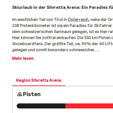
Skiurlaub in der Silvretta Arena: Ein Paradies
Im westlichen Teil von Tirol in
Österreich,
nahe der G
238 Pistenkilometer ist sie ein Paradies für Skifah
dem schweizerischen Samnaun gelegen, ist es hier ra
Hier können Sie zollfrei einkaufen. Die 330 km Pisten 
Snowboardfans. Der größte Teil, ca. 90% der 40 Lif
gelegen und somit besonders schneesicher.
Man kann mehr als "nur" Skifahren in der Silvre
Mehr lesen
Für Snowboarder hält
Ischgl
einen Halfpipe und Funpar
Carving-Freaks wird ein spezieller Streckenverlauf ab
besonders schöne an diesem Loipenverlauf ist, dass 
Region Silvretta Arena
Suchen Sie einmal eine Abwechslung zum Skivergnüge
auf jeden Fall einen Ausflug wert, auch da Sie hier in
Pisten
für das gesamte Gebiet können Sie auf den herrliche
Piste) und
Kappl
(40 km Piste) nach Herzenslust Ihre
Sie nur ca. € 1,- pro Hin- und Rückreise bezahlen, bri