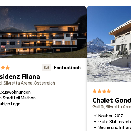
Fantastisch
8.5
sidenz Fliana
gl
Silvretta Arena
Österreich
uxuswohnungen
m Stadtteil Mathon
Chalet Gon
uhige Lage
Galtür
Silvretta Are
Neubau 2017
Gute Skibusverb
Sauna und Infrar