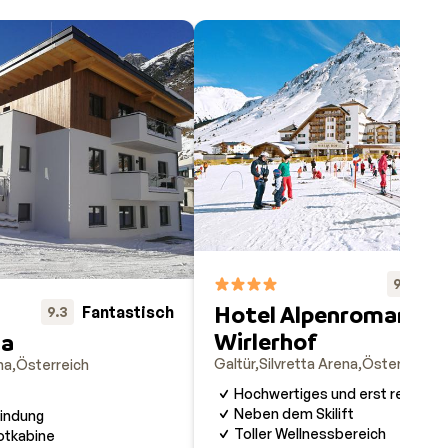
Fa
9.3
Hotel Alpenromantik
Fantastisch
9.3
Wirlerhof
da
Galtür
Silvretta Arena
Österreich
na
Österreich
Hochwertiges und erst renovier
Neben dem Skilift
indung
Toller Wellnessbereich
otkabine