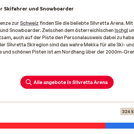
 für Skifahrer und Snowboarder
renze zur
Schweiz
finden Sie die beliebte Silvretta Arena. Mit
rer und Snowboarder. Zwischen dem österreichischen
Ischgl
u
tsam, auch auf der Piste den Personalausweis dabei zu habe
der Silvretta Skiregion sind das wahre Mekka für alle Ski- un
te und schönen Pisten ist am Nordhang über der 2000m-Gre
tta Arena
k bereit, der wohl zurecht "Boarders-Paradise" heißt. Für d
Alle angebote in Silvretta Arena
gesteckt. Die Silvretta Langlaufloipe ist ca. 48 km lang. Das
er die Wintersportorte Ischgl und
Galtür
miteinander verbin
n? Der Besuche des autofreien, Schweizer Dorfes Samnaun 
 der zollfreien Zone steuerfrei einkaufen können. Mit einem S
324 
n Pisten von
Ischgl
(210 km Piste),
Galtür
(40 km Piste),
See
(
n Ski- oder Snowboardambitionen nachgehen. Der Skibus, fü
ngt Sie ganz einfach von einem Ort zum anderen.