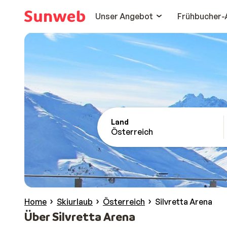
Unser Angebot
Frühbucher-
Land
Österreich
Home
Skiurlaub
Österreich
Silvretta Arena
Über Silvretta Arena