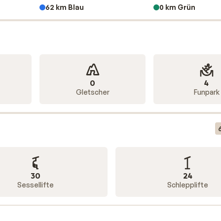
62 km Blau
0 km Grün
0
4
Gletscher
Funpark
30
24
Sessellifte
Schlepplifte