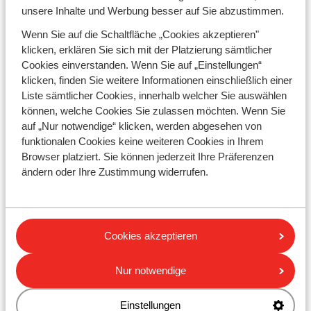
sorgfältig ausgewählt und ist überzeugt, dass sie den
unsere Inhalte und Werbung besser auf Sie abzustimmen.
bestmöglichen Schutz bietet. Wenn Sie nicht über
Wenn Sie auf die Schaltfläche „Cookies akzeptieren"
Sunweb versichert sind und mehr über die Bedingungen
klicken, erklären Sie sich mit der Platzierung sämtlicher
erfahren möchten, wenden Sie sich bitte an Ihren
Cookies einverstanden. Wenn Sie auf „Einstellungen“
eigenen Versicherer.
klicken, finden Sie weitere Informationen einschließlich einer
Liste sämtlicher Cookies, innerhalb welcher Sie auswählen
können, welche Cookies Sie zulassen möchten. Wenn Sie
Buchen mit Sunweb
auf „Nur notwendige“ klicken, werden abgesehen von
funktionalen Cookies keine weiteren Cookies in Ihrem
Browser platziert. Sie können jederzeit Ihre Präferenzen
Sunweb Reiseversicherung
ändern oder Ihre Zustimmung widerrufen.
Standard
Alle R
Cookies akzeptieren
Rücktrittsentschädigung
aus triftigem Grund:
Nur notwendige
• Krankheit oder Unfall
• Verwandte ersten oder
Einstellungen