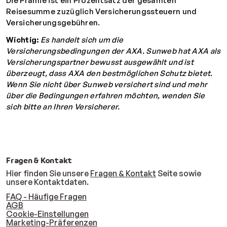
Die Prämie ist ein Prozentsatz der gesamten
verweigert
Reisesumme zuzüglich Versicherungssteuern und
• Auflösung der Ehe oder
Versicherungsgebühren.
dauerhaften
Wichtig:
Es handelt sich um die
Lebensgemeinschaft
Versicherungsbedingungen der AXA. Sunweb hat AXA als
• Selbstmord eines
Versicherungspartner bewusst ausgewählt und ist
Blutsverwandten bis zum
überzeugt, dass AXA den bestmöglichen Schutz bietet.
dritten Grad der Familie
Wenn Sie nicht über Sunweb versichert sind und mehr
über die Bedingungen erfahren möchten, wenden Sie
sich bitte an Ihren Versicherer.
Erstattung von nicht in
Anspruch genommenen
100 % der
1
Reisetagen bei
Reisekosten pro
Reisek
Krankenhausaufenthalt
Tag
Tag
im Ausland (mindestens 1
Fragen & Kontakt
Übernachtung)
Hier finden Sie unsere
Fragen & Kontakt
Seite sowie
unsere Kontaktdaten.
FAQ - Häufige Fragen
Frühere Rückkehr aus den
AGB
100 % der
1
Cookie-Einstellungen
in den Bedingungen
Marketing-Präferenzen
Reisekosten pro
Reisek
Gründen
genannten