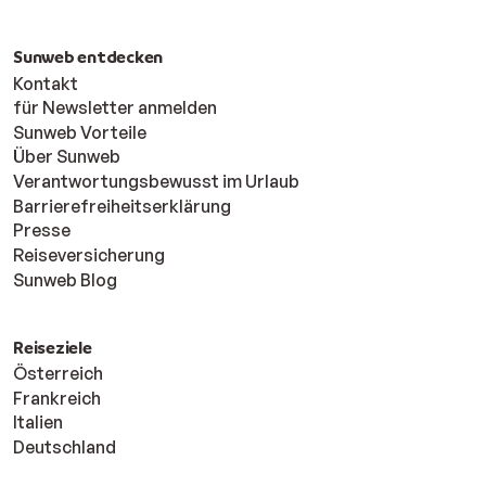
Tag
Tag
Sunweb entdecken
Rückerstattung bei
Kontakt
Stornierung aus selbst
für Newsletter anmelden
gewählten Gründen
Nicht
7
Sunweb Vorteile
(Ausnahmen sind in den
Über Sunweb
gedeckt
Storn
Bedingungen
Verantwortungsbewusst im Urlaub
aufgelistet)
Barrierefreiheitserklärung
Presse
Reiseversicherung
Vorzeitige Rückkehr aus
Sunweb Blog
zusätzlichen Gründen
7
Nicht
(diese sind in den
Reisek
Bedingungen
gedeckt
Reiseziele
Tag
aufgelistet)
Österreich
Frankreich
Italien
Deutschland