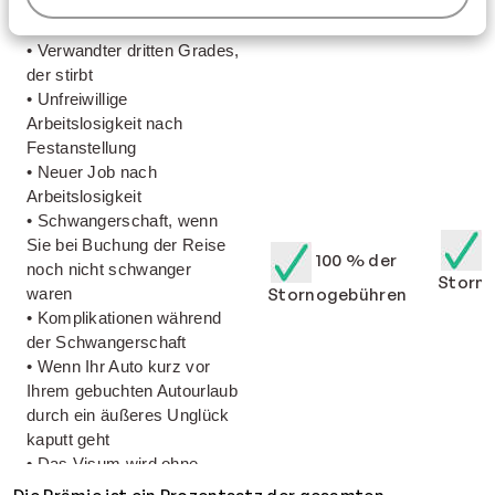
zweiten Grades, die sterben
oder schwer erkranken
• Verwandter dritten Grades,
der stirbt
• Unfreiwillige
Arbeitslosigkeit nach
Festanstellung
• Neuer Job nach
Arbeitslosigkeit
• Schwangerschaft, wenn
Sie bei Buchung der Reise
1
100 % der
noch nicht schwanger
Storn
waren
Stornogebühren
• Komplikationen während
der Schwangerschaft
• Wenn Ihr Auto kurz vor
Ihrem gebuchten Autourlaub
durch ein äußeres Unglück
kaputt geht
• Das Visum wird ohne
eigenes Verschulden