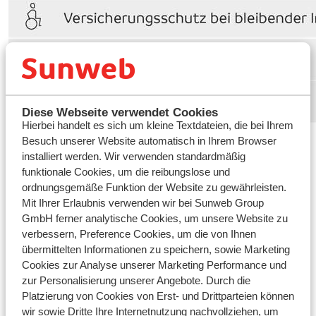
Diese Webseite verwendet Cookies
Hierbei handelt es sich um kleine Textdateien, die bei Ihrem
Besuch unserer Website automatisch in Ihrem Browser
TIPP:
Skifahren abseits der Pisten wird nicht von jeder
installiert werden. Wir verwenden standardmäßig
Versicherung abgedeckt, aber mit AXA müssen Sie sich
funktionale Cookies, um die reibungslose und
keine Sorgen machen! Mit der AXA-Reiseversicherung
ordnungsgemäße Funktion der Website zu gewährleisten.
sind Sie beim Skifahren abseits der Pisten versichert,
Mit Ihrer Erlaubnis verwenden wir bei Sunweb Group
solange die Piste nicht durch Gefahren blockiert ist
GmbH ferner analytische Cookies, um unsere Website zu
oder Sie in einem Gebiet fahren, für das ein
verbessern, Preference Cookies, um die von Ihnen
Lawinencode 3 oder höher ausgegeben wurde.
übermittelten Informationen zu speichern, sowie Marketing
Die Prämie ist ein fester Betrag pro Person und Tag.
Cookies zur Analyse unserer Marketing Performance und
zur Personalisierung unserer Angebote. Durch die
Wichtig
:
Dies sind die Versicherungsbedingungen der
Platzierung von Cookies von Erst- und Drittparteien können
AXA. Sunweb hat die AXA als Versicherungspartner
wir sowie Dritte Ihre Internetnutzung nachvollziehen, um