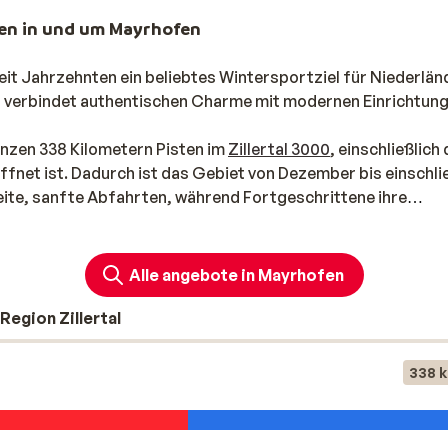
ten in und um Mayrhofen
eit Jahrzehnten ein beliebtes Wintersportziel für Niederlän
 verbindet authentischen Charme mit modernen Einrichtung
nzen 338 Kilometern Pisten im
Zillertal 3000
, einschließlich
fnet ist. Dadurch ist das Gebiet von Dezember bis einschli
ite, sanfte Abfahrten, während Fortgeschrittene ihre
– mit 78 % Gefälle die steilste Abfahrt Österreichs. Auch
e Skifahrer und Snowboarder hier voll auf ihre Kosten komm
Alle angebote in Mayrhofen
lertals. Mit nur einem Skipass kannst du auch die Pisten von
Region Zillertal
ecken. Von den sonnigen Hängen des Penkenjoch bis zu den
h bietet jeder Tag neue Möglichkeiten.
338 
ativen: Eislaufen auf der Eisbahn, Nachtrodeln oder Freest
nfrastruktur bewegst du dich problemlos mit der Gondelbah