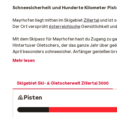
Schneesicherheit und Hunderte Kilometer Pis
Mayrhofen liegt mitten im Skigebiet
Zillertal
und ist s
Der Ort versprüht
österreichische
Gemütlichkeit und
Mit dem Skipass für Mayrhofen hast du Zugang zu ga
Hintertuxer Gletschers, der das ganze Jahr über geöf
April besonders schneesicher. Anfänger genießen bre
Fähigkeiten auf der berühmten Harakiri-Piste testen 
Mehr lesen
Freeride-Skiing ist möglich, sodass abenteuerlustig
Viel Abwechslung für jeden Wintersportler
Das Skigebiet von Mayrhofen ist Teil des größeren Zil
Skigebiet Ski- & Gletscherwelt Zillertal 3000
Hochzillertal
,
Kaltenbach
und der
Zillertal Arena
entd
langen Talabfahrten in Richtung Gerlos und Kaltenbac
Pisten
Neben Skifahren und Snowboarden gibt es viele Altern
Tricks im Funpark üben. Dank der ausgezeichneten I