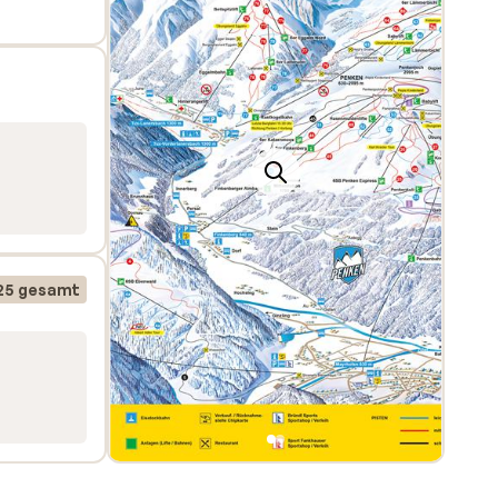
rmer
ndsten
Ski
25 gesamt
n