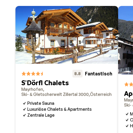
Fantastisch
8.8
S'Dörfl Chalets
Mayrhofen
Ap
Ski- & Gletscherwelt Zillertal 3000
Österreich
May
Private Sauna
Ski-
Luxuriöse Chalets & Apartments
M
Zentrale Lage
O
H