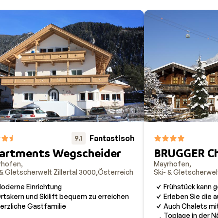
Fantastisch
9.1
artments Wegscheider
BRUGGER Ch
rhofen
Mayrhofen
 & Gletscherwelt Zillertal 3000
Österreich
Ski- & Gletscherwelt
oderne Einrichtung
Frühstück kann 
rtskern und Skilift bequem zu erreichen
Erleben Sie die
erzliche Gastfamilie
Auch Chalets mit
Toplage in der 