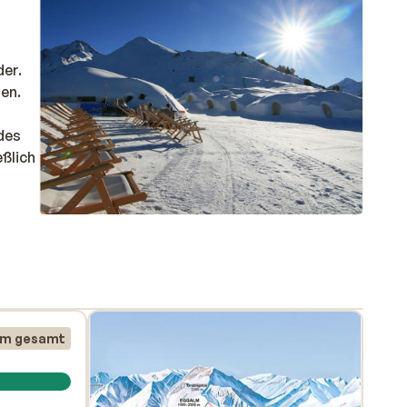
der.
en.
 des
eßlich
en.
km gesamt
yle-
n,