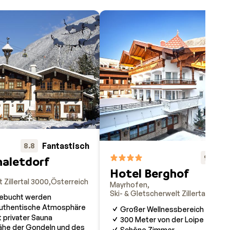
Fantastisch
8.8
Fa
9.1
aletdorf
Hotel Berghof
 Zillertal 3000
Österreich
Mayrhofen
Ski- & Gletscherwelt Zillertal 3000
gebucht werden
 authentische Atmosphäre
Großer Wellnessbereich
 privater Sauna
300 Meter von der Loipe entfer
Nähe der Gondeln und des
Schöne Zimmer