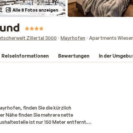
Alle 8 Fotos anzeigen
rund
etscherwelt Zillertal 3000
Mayrhofen
Apartments Wiese
Reiseinformationen
Bewertungen
In der Umgebu
yrhofen, finden Sie die kürzlich
er Nähe finden Sie mehrere nette
haltestelle ist nur 150 Meter entfernt.
schmackvoll eingerichtet und verfügen