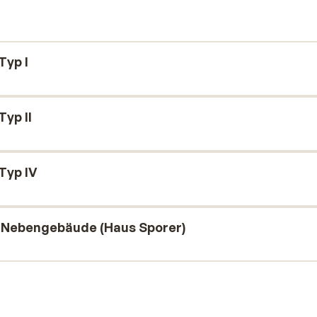
Typ I
yp II
Typ IV
 Nebengebäude (Haus Sporer)