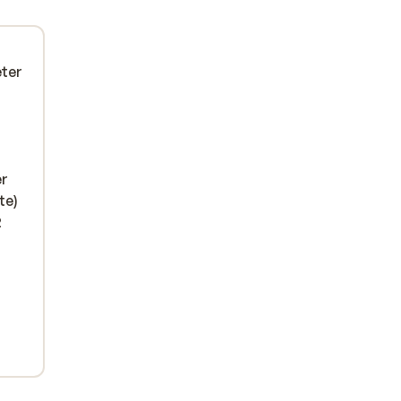
eter
er
te)
2