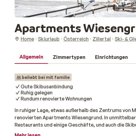
Apartments Wieseng
Home
Skiurlaub
Österreich
Zillertal
Ski- & Gl
Allgemein
Zimmertypen
Einrichtungen
beliebt bei mit familie
Gute Skibusanbindung
Ruhig gelegen
Rundum renovierte Wohnungen
In ruhiger Lage, etwas außerhalb des Zentrums von Ma
renovierten Apartments Wiesengrund. In unmittelbar
Restaurants und einige Geschäfte, und auch die Skibus
Alle Studios und Wohnungen sind modern und sehr ge
Mehr lesen