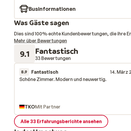
Businformationen
Was Gäste sagen
Dies sind 100% echte Kundenbewertungen, die ihre E
Mehr über Bewertungen
Fantastisch
9.1
33 Bewertungen
Fantastisch
14. März 
8.9
Schöne Zimmer. Modern und neuwertig.
Schöne Zimmer. Modern und neuwertig.
TKO
Mit Partner
Alle 33 Erfahrungsberichte ansehen