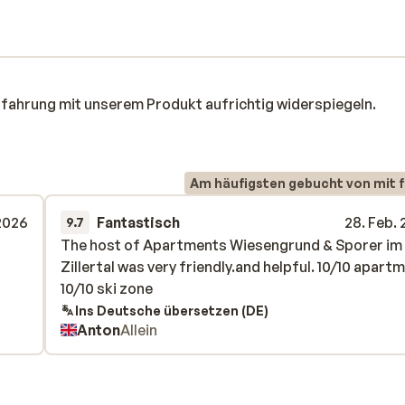
rfahrung mit unserem Produkt aufrichtig widerspiegeln.
Am häufigsten gebucht von mit f
2026
Fantastisch
28. Feb.
9.7
The host of Apartments Wiesengrund & Sporer im
The host of Apartments Wiesengrund & Sporer im
Zillertal was very friendly.and helpful. 10/10 apart
Zillertal was very friendly.and helpful. 10/10 apart
10/10 ski zone
10/10 ski zone
Ins Deutsche übersetzen (DE)
Anton
Allein