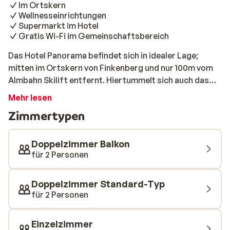
Im Ortskern
Wellnesseinrichtungen
Supermarkt im Hotel
Gratis Wi-Fi im Gemeinschaftsbereich
Das Hotel Panorama befindet sich in idealer Lage;
mitten im Ortskern von Finkenberg und nur 100m vom
Almbahn Skilift entfernt. Hiertummelt sich auch das
Après-Ski-Leben. Die Zimmer sind rustikal, aber
Mehr lesen
gemütlich im Tiroler Stil eingerichtet und außerdem
Zimmertypen
verfügt das Hotel über ein gemütliches Restaurant.
Auch wartet hier ein 110m² großer Wellnessbereich, wo
man nach einem Tag an der frischen Luft so richtig
Doppelzimmer Balkon
schön entspannen kann. So können Sie am nächsten
für 2 Personen
Tag wieder entspannt auf den Skiern stehen.
Doppelzimmer Standard-Typ
für 2 Personen
Einzelzimmer