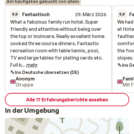
Am häufigsten gebucht von allein
Fantastisch
29. März 2026
F
9.9
9.9
What a fabulous family run hotel. Super
What a fabulous family run hotel. Super
We had 
We had 
friendly and attentive without being over
friendly and attentive without being over
at Hote
at Hote
the top or insincere. Really excellent home
the top or insincere. Really excellent home
faultle
faultle
cooked three course dinners. Fantastic
cooked three course dinners. Fantastic
comfort
comfort
recreation room with table tennis, pool,
recreation room with table tennis, pool,
the foo
the foo
TV and large tables for plating cards etc.
TV and large tables for plating cards etc.
slopes 
slopes 
Full bar, with decent Austrian beer at a
Full b...
mehr
Ins D
good price. Wouldn't hesitate in
Ins Deutsche übersetzen (DE)
Anonym
Fami
recommending to anyone and will return
Gruppe
Mit F
without doubt
Alle 17 Erfahrungsberichte ansehen
In der Umgebung