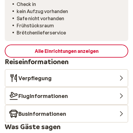
im Zentrum können Sie Ihre täglichen Einkäufe
Check in
erledigen und in der Küche die leckersten Gerichte
kein Aufzug vorhanden
zubereiten. Keine Lust aufs Kochen? Nur 200 Meter
Safe nicht vorhanden
entfernt finden Sie ein Restaurant.
Frühstücksraum
Brötchenlieferservice
Alle Einrichtungen anzeigen
Reiseinformationen
Verpflegung
Fluginformationen
Businformationen
Was Gäste sagen