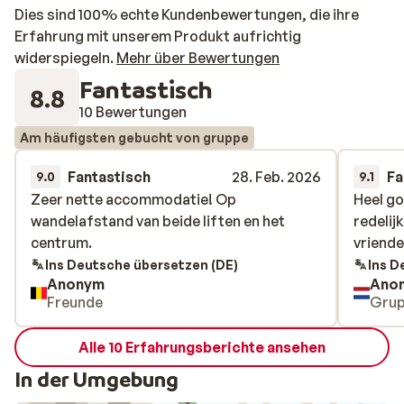
Dies sind 100% echte Kundenbewertungen, die ihre
Erfahrung mit unserem Produkt aufrichtig
widerspiegeln.
Mehr über Bewertungen
Fantastisch
8.8
10 Bewertungen
Am häufigsten gebucht von gruppe
Fantastisch
28. Feb. 2026
Fa
9.0
9.1
Zeer nette accommodatie! Op
Zeer nette accommodatie! Op
Heel g
Heel g
wandelafstand van beide liften en het
wandelafstand van beide liften en het
redelij
redelij
centrum.
centrum.
vriende
vriende
Ins Deutsche übersetzen (DE)
Ins D
Anonym
Ano
Freunde
Gru
Alle 10 Erfahrungsberichte ansehen
In der Umgebung