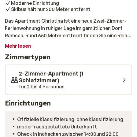
Moderne Einrichtung
Skibus hält nur 200 Meter entfernt
Das Apartment Christina ist eine neue Zwei-Zimmer-
Ferienwohnung in ruhiger Lage im gemütlichen Dorf
Ramsau. Rund 650 Meter entfernt finden Sie eine Reihe
von Restaurants und Geschäften. Das belebte
Mehr lesen
Zentrum von Mayrhofen ist ca. vier Kilometer entfernt.
Zimmertypen
Der Skibus hält nur 200 Meter vom Apartment
Christina entfernt und bringt Sie morgens und
nachmittags in wenigen Minuten zur Gondelbahn oder
2-Zimmer-Apartment (1
ins Zentrum von Mayrhofen.
Schlafzimmer)
für 2 bis 4 Personen
Einrichtungen
Offizielle Klassifizierung: ohne Klassifizierung
modern ausgestattete Unterkunft
Check in Inchecken zwischen 14:00und 22:00