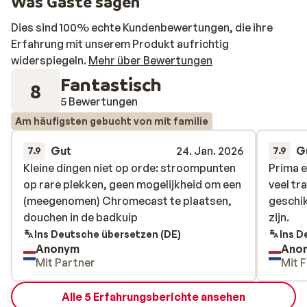
Was Gäste sagen
Dies sind 100% echte Kundenbewertungen, die ihre
Erfahrung mit unserem Produkt aufrichtig
widerspiegeln.
Mehr über Bewertungen
Fantastisch
8
5 Bewertungen
Am häufigsten gebucht von mit familie
Gut
24. Jan. 2026
G
7.9
7.9
Kleine dingen niet op orde: stroompunten
Kleine dingen niet op orde: stroompunten
Prima 
Prima 
op rare plekken, geen mogelijkheid om een
op rare plekken, geen mogelijkheid om een
veel t
veel t
(meegenomen) Chromecast te plaatsen,
(meegenomen) Chromecast te plaatsen,
geschik
geschik
douchen in de badkuip
douchen in de badkuip
zijn.
zijn.
Ins Deutsche übersetzen (DE)
Ins D
Anonym
Ano
Mit Partner
Mit F
Alle 5 Erfahrungsberichte ansehen