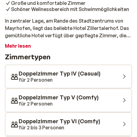
Große und komfortable Zimmer
Schöner Wellnessbereich mit Schwimmöglichkeiten
In zentraler Lage, am Rande des Stadtzentrums von
Mayrhofen, liegt das beliebte Hotel Zillertalerhof. Das
gemütliche Hotel verfügt über gepflegte Zimmer, die
im traditionellen Alpenstil eingerichtet sind. Morgens
Mehr lesen
genießen Sie im gemütlichen Restaurant ein sehr
Zimmertypen
reichhaltiges Frühstücksbuffet, damit Sie voller
Energie auf die Piste gehen können. Der Lift und das
pulsierende Zentrum von Mayrhofen sind nur 500
Doppelzimmer Typ IV (Casual)
Meter entfernt. Nach dem Skifahren können Sie in einer
für 2 Personen
der Après-Ski-Bars im Zentrum einen Toast
aussprechen. Lust auf Entspannung? Das Hotel
Doppelzimmer Typ V (Comfy)
Zillertalerhof verfügt über ein wunderschönes
für 2 Personen
beheiztes Hallenbad, in dem Sie entspannende Bahnen
ziehen können. Und in der Sauna, der Infrarotkabine
Doppelzimmer Typ VI (Comfy)
oder dem türkischen Bad können Sie Ihre Muskeln
für 2 bis 3 Personen
wieder aufwärmen. Im traditionell eingerichteten