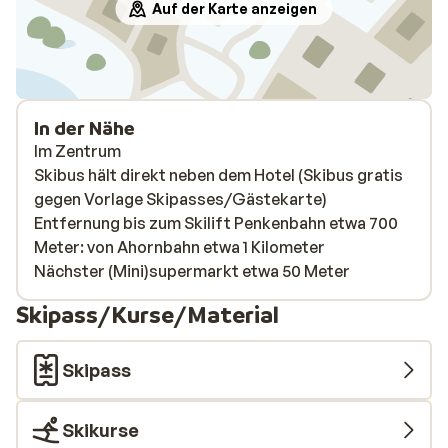
intransigent when questions came up.
Auf der Karte anzeigen
Overall a very good hotel in a fantastic
location — and with a little more flexibility
around the edges it would easily be five
stars. That said, we had a lovely stay and
will probably still be back.
In der Nähe
Im Zentrum
Skibus hält direkt neben dem Hotel (Skibus gratis
gegen Vorlage Skipasses/Gästekarte)
Entfernung bis zum Skilift Penkenbahn etwa 700
Meter: von Ahornbahn etwa 1 Kilometer
Nächster (Mini)supermarkt etwa 50 Meter
Skipass/Kurse/Material
Skipass
Skikurse