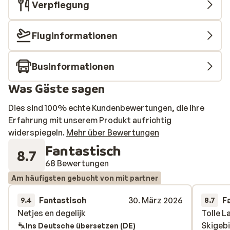
Verpflegung
Fluginformationen
Businformationen
Was Gäste sagen
Dies sind 100% echte Kundenbewertungen, die ihre
Erfahrung mit unserem Produkt aufrichtig
widerspiegeln.
Mehr über Bewertungen
Fantastisch
8.7
68 Bewertungen
Am häufigsten gebucht von mit partner
Fantastisch
30. März 2026
F
9.4
8.7
Netjes en degelijk
Netjes en degelijk
Tolle L
Tolle L
Skigebi
Skigebi
Ins Deutsche übersetzen (DE)