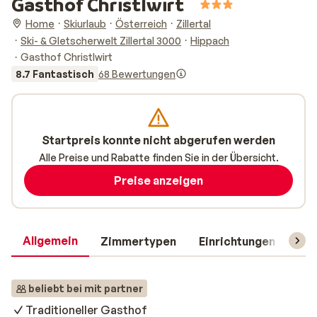
Gasthof Christlwirt
Home
Skiurlaub
Österreich
Zillertal
Ski- & Gletscherwelt Zillertal 3000
Hippach
Gasthof Christlwirt
8.7 Fantastisch
68 Bewertungen
Startpreis konnte nicht abgerufen werden
Alle Preise und Rabatte finden Sie in der Übersicht.
Preise anzeigen
Allgemein
Zimmertypen
Einrichtungen
Rei
beliebt bei mit partner
Traditioneller Gasthof