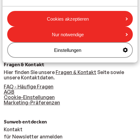
Urheberrecht Sunweb. Nichts auf der Sunweb-Website
oder in der Broschüre darf ohne vorherige schriftliche
Genehmigung von Sunweb kopiert, reproduziert oder
Cookies akzeptieren
durch Fotokopie, Mikrofilm oder andere Mittel
veröffentlicht werden.
Nur notwendige
Einstellungen
Fragen & Kontakt
Hier finden Sie unsere
Fragen & Kontakt
Seite sowie
unsere Kontaktdaten.
FAQ - Häufige Fragen
AGB
Cookie-Einstellungen
Marketing-Präferenzen
Sunweb entdecken
Kontakt
für Newsletter anmelden