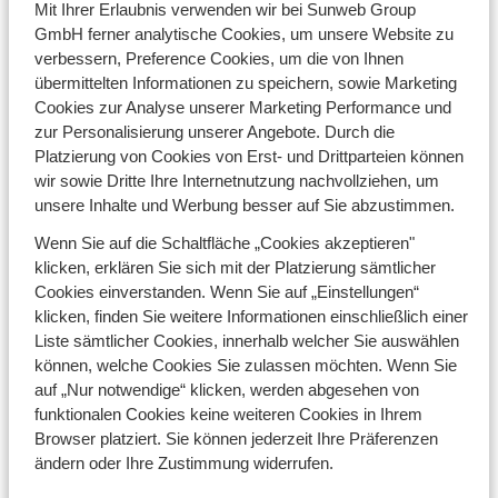
erstellt. Die Fotos auf der Sunweb-Website werden von
Mit Ihrer Erlaubnis verwenden wir bei Sunweb Group
den Unterkunftsanbietern, den
GmbH ferner analytische Cookies, um unsere Website zu
Fremdenverkehrsämtern vor Ort, verschiedenen
verbessern, Preference Cookies, um die von Ihnen
Marken und einigen (professionellen) Fotografen zur
übermittelten Informationen zu speichern, sowie Marketing
Verfügung gestellt. Die Bilder von den Unterkünften
Cookies zur Analyse unserer Marketing Performance und
dienen lediglich dazu, Ihnen einen Eindruck zu
zur Personalisierung unserer Angebote. Durch die
vermitteln. Da nicht jedes Appartement oder
Platzierung von Cookies von Erst- und Drittparteien können
Hotelzimmer gleich ist, ist es möglich, dass das
wir sowie Dritte Ihre Internetnutzung nachvollziehen, um
tatsächlich gebuchte Objekt von der Abbildung
unsere Inhalte und Werbung besser auf Sie abzustimmen.
abweicht. Aus offensichtlichen typografischen
Wenn Sie auf die Schaltfläche „Cookies akzeptieren"
Gründen kann Sunweb nicht haftbar gemacht werden.
klicken, erklären Sie sich mit der Platzierung sämtlicher
Sunweb behält sich das Recht vor, Preise und
Cookies einverstanden. Wenn Sie auf „Einstellungen“
Arrangements ohne Zustimmung des Kunden zu
klicken, finden Sie weitere Informationen einschließlich einer
ändern, wenn die Situation dies erfordert. Eventuelle
Liste sämtlicher Cookies, innerhalb welcher Sie auswählen
Fehler in einer Broschüre, einer Anzeige oder einer
können, welche Cookies Sie zulassen möchten. Wenn Sie
anderen Veröffentlichung auf der Sunweb-Website
auf „Nur notwendige“ klicken, werden abgesehen von
werden korrigiert, damit Sie stets über die aktuellsten
funktionalen Cookies keine weiteren Cookies in Ihrem
und genauesten Informationen verfügen.
Browser platziert. Sie können jederzeit Ihre Präferenzen
ändern oder Ihre Zustimmung widerrufen.
Urheberrecht