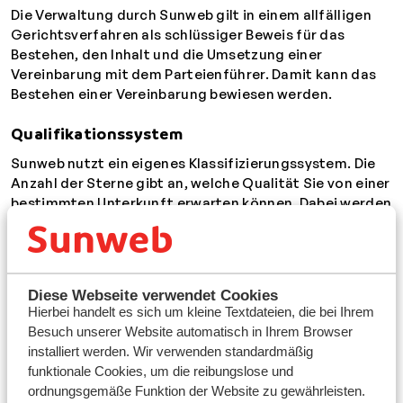
Die Verwaltung durch Sunweb gilt in einem allfälligen
Gerichtsverfahren als schlüssiger Beweis für das
Bestehen, den Inhalt und die Umsetzung einer
Vereinbarung mit dem Parteienführer. Damit kann das
Bestehen einer Vereinbarung bewiesen werden.
Qualifikationssystem
Sunweb nutzt ein eigenes Klassifizierungssystem. Die
Anzahl der Sterne gibt an, welche Qualität Sie von einer
bestimmten Unterkunft erwarten können. Dabei werden
nicht nur die Ausstattung der Unterkunft und die
Aufteilung der Zimmer und Appartements
berücksichtigt, sondern auch die Atmosphäre der
Anlage und die Wertschätzung, die frühere Sunweb-
Diese Webseite verwendet Cookies
Gäste gezeigt haben.
Hierbei handelt es sich um kleine Textdateien, die bei Ihrem
Besuch unserer Website automatisch in Ihrem Browser
Veröffentlichung
installiert werden. Wir verwenden standardmäßig
Die Grundrisse auf der Website werden in
funktionale Cookies, um die reibungslose und
Zusammenarbeit mit einem externen Unternehmen
ordnungsgemäße Funktion der Website zu gewährleisten.