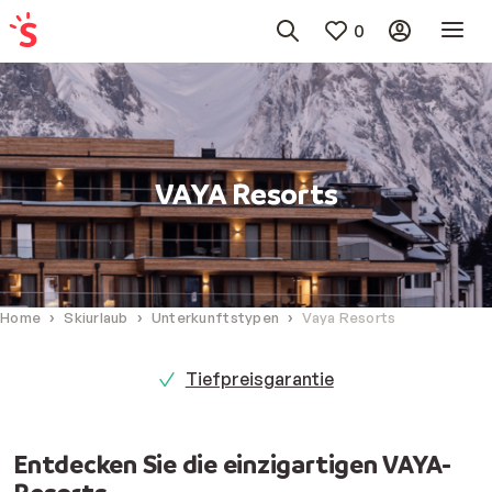
0
VAYA Resorts
Home
Skiurlaub
Unterkunftstypen
Vaya Resorts
Tiefpreisgarantie
Entdecken Sie die einzigartigen VAYA-