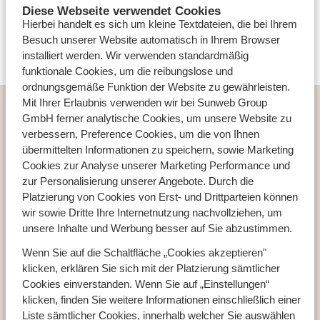
Diese Webseite verwendet Cookies
Skiurlaub in luxuriöser Umgebung träumen und für
Hierbei handelt es sich um kleine Textdateien, die bei Ihrem
größere Familien und Gruppen, die sich in ihrem
Besuch unserer Website automatisch in Ihrem Browser
Skiurlaub in
Österreich
wie zu Hause fühlen wollen.
Hier
installiert werden. Wir verwenden standardmäßig
finden Sie auch unser komplettes Angebot an
Welless-
funktionale Cookies, um die reibungslose und
und Spa-Hotels
ordnungsgemäße Funktion der Website zu gewährleisten.
Mit Ihrer Erlaubnis verwenden wir bei Sunweb Group
Reiseziele
GmbH ferner analytische Cookies, um unsere Website zu
Österreich
verbessern, Preference Cookies, um die von Ihnen
Frankreich
übermittelten Informationen zu speichern, sowie Marketing
Italien
Cookies zur Analyse unserer Marketing Performance und
zur Personalisierung unserer Angebote. Durch die
Platzierung von Cookies von Erst- und Drittparteien können
wir sowie Dritte Ihre Internetnutzung nachvollziehen, um
Top Skigebiete
unsere Inhalte und Werbung besser auf Sie abzustimmen.
Mayrhofen
Wenn Sie auf die Schaltfläche „Cookies akzeptieren"
Kaprun
klicken, erklären Sie sich mit der Platzierung sämtlicher
Flachau
Cookies einverstanden. Wenn Sie auf „Einstellungen“
klicken, finden Sie weitere Informationen einschließlich einer
Liste sämtlicher Cookies, innerhalb welcher Sie auswählen