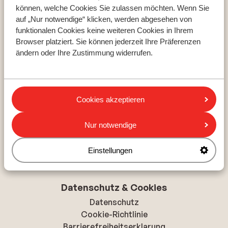
Beliebte Regionen
können, welche Cookies Sie zulassen möchten. Wenn Sie
auf „Nur notwendige“ klicken, werden abgesehen von
Zillertal
funktionalen Cookies keine weiteren Cookies in Ihrem
Ski Amade
Browser platziert. Sie können jederzeit Ihre Präferenzen
Silvretta Arena
ändern oder Ihre Zustimmung widerrufen.
Über Sunweb
Über Sunweb
Cookies akzeptieren
Verantwortungsbewusstes Reisen
Stellenangebote
Nur notwendige
Presse
Sitemap
Einstellungen
Datenschutz & Cookies
Datenschutz
Cookie-Richtlinie
Barrierefreiheitserklarung