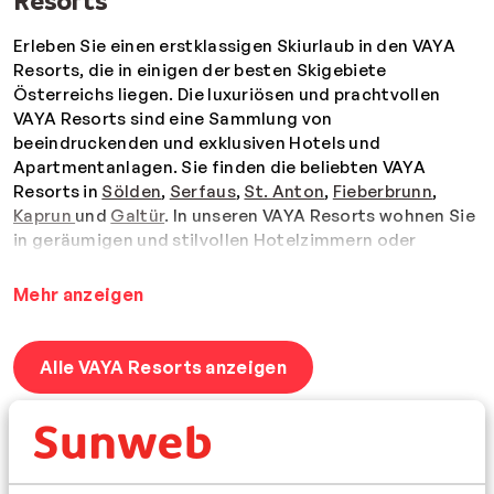
Resorts
Erleben Sie einen erstklassigen Skiurlaub in den VAYA
Resorts, die in einigen der besten Skigebiete
Österreichs liegen.
Die luxuriösen und prachtvollen
VAYA Resorts sind eine Sammlung von
beeindruckenden und exklusiven Hotels und
Apartmentanlagen. Sie finden die beliebten VAYA
Resorts in
Sölden
,
Serfaus
,
St. Anton
,
Fieberbrunn
,
Kaprun
und
Galtür
. In unseren VAYA Resorts wohnen Sie
in geräumigen und stilvollen Hotelzimmern oder
Apartments, in denen Sie den traditionellen
österreichischen Alpenstil in Kombination mit
Mehr anzeigen
modernen und stilvollen Details genießen.
Alle VAYA Resorts verfügen über großzügige und
Alle VAYA Resorts anzeigen
hervorragende Wellness-Einrichtungen, in denen Sie
sich nach einem langen Tag auf der Piste herrlich
entspannen und verwöhnen lassen können. VAYA
Resorts sind die perfekte Wahl für alle, die hohe
Ansprüche an ihre Unterkunft stellen. Darüber hinaus
eignet sich VAYA für Paare, die von einem romantischen