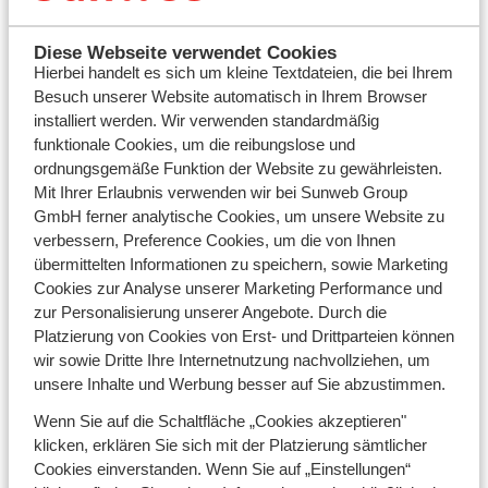
Nur 4-Sterne-Unerkünfte
Diese Webseite verwendet Cookies
Hierbei handelt es sich um kleine Textdateien, die bei Ihrem
Immer in Pistennähe
Besuch unserer Website automatisch in Ihrem Browser
Top Preis-Leistungsverhältnis
installiert werden. Wir verwenden standardmäßig
Gratis WLAN
funktionale Cookies, um die reibungslose und
ordnungsgemäße Funktion der Website zu gewährleisten.
Mit Ihrer Erlaubnis verwenden wir bei Sunweb Group
Mehr über unsere Selections erfahren
GmbH ferner analytische Cookies, um unsere Website zu
verbessern, Preference Cookies, um die von Ihnen
übermittelten Informationen zu speichern, sowie Marketing
Alle Selections-Unterkünfte anzeigen
Cookies zur Analyse unserer Marketing Performance und
zur Personalisierung unserer Angebote. Durch die
Platzierung von Cookies von Erst- und Drittparteien können
wir sowie Dritte Ihre Internetnutzung nachvollziehen, um
Secrets
unsere Inhalte und Werbung besser auf Sie abzustimmen.
Wenn Sie auf die Schaltfläche „Cookies akzeptieren"
klicken, erklären Sie sich mit der Platzierung sämtlicher
Cookies einverstanden. Wenn Sie auf „Einstellungen“