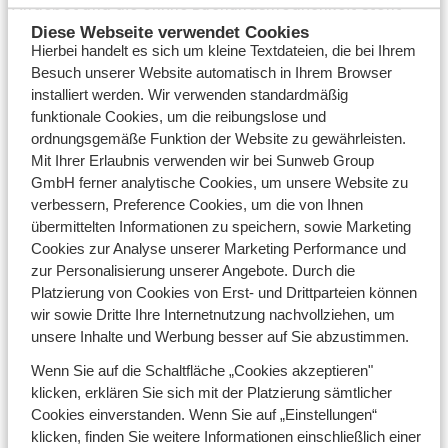
Angebot und die online Buchungsmöglichkeit steht
Ihnen ebenfalls rund um die Uhr zur Verfügung.
Diese Webseite verwendet Cookies
Hierbei handelt es sich um kleine Textdateien, die bei Ihrem
Jobs
Besuch unserer Website automatisch in Ihrem Browser
installiert werden. Wir verwenden standardmäßig
Hier
finden Sie die jeweils aktuellen Stellenangebote
funktionale Cookies, um die reibungslose und
der Sundweb Group International GmbH.
ordnungsgemäße Funktion der Website zu gewährleisten.
Mit Ihrer Erlaubnis verwenden wir bei Sunweb Group
Copyright
GmbH ferner analytische Cookies, um unsere Website zu
Copyright - 2017 Sunweb. Keine Inhalte dieser Seite
verbessern, Preference Cookies, um die von Ihnen
dürfen ohne unsere schriftliche Zustimmung
übermittelten Informationen zu speichern, sowie Marketing
vervielfältigt und/oder veröffentlicht werden.
Cookies zur Analyse unserer Marketing Performance und
zur Personalisierung unserer Angebote. Durch die
Privacy
Platzierung von Cookies von Erst- und Drittparteien können
wir sowie Dritte Ihre Internetnutzung nachvollziehen, um
Auf unserer Webseite arbeiten wir mit Cookies.
unsere Inhalte und Werbung besser auf Sie abzustimmen.
Ausführliche Informationen zu unseren Cookies und die
Möglichkeit, diese anzupassen, erhalten Sie
hier
.
Wenn Sie auf die Schaltfläche „Cookies akzeptieren"
Unsere Datenschutzerklärung finden Sie
hier
.
klicken, erklären Sie sich mit der Platzierung sämtlicher
Cookies einverstanden. Wenn Sie auf „Einstellungen“
Partnerprogramm
klicken, finden Sie weitere Informationen einschließlich einer