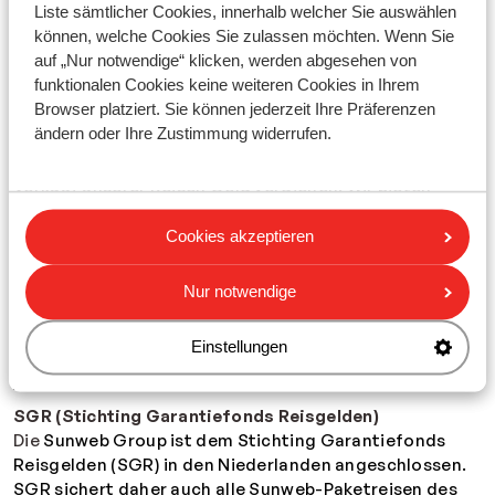
Liste sämtlicher Cookies, innerhalb welcher Sie auswählen
Sunweb arbeitet nur mit einer kleinen Anzahl
können, welche Cookies Sie zulassen möchten. Wenn Sie
Vertriebspartner zusammen und verkauft ansonsten
auf „Nur notwendige“ klicken, werden abgesehen von
nur über die Webseite Sunweb.de. Daher kann der
funktionalen Cookies keine weiteren Cookies in Ihrem
Veranstalter sehr günstige Preise anbieten. Wenn Sie
Browser platziert. Sie können jederzeit Ihre Präferenzen
Interesse daran haben, Reisen von Sunweb auf Ihrer
ändern oder Ihre Zustimmung widerrufen.
Website zu präsentieren, können Sie an unserem
Affiliate Partnerprogramm teilnehmen und mit dem
Verkauf unserer Reisen Geld verdienen. Wir bieten
unseren Partnern attraktive Kommissionen. Sunweb.de
ist an das Affiliate Netzwerk von Tradetracker
Cookies akzeptieren
angeschlossen und bietet verschiedene Möglichkeiten
für Partner, z. B. Xml-feeds oder Bildbanner.
Hier
Nur notwendige
können Sie sich registrieren. Haben Sie noch Fragen?
Dann senden Sie eine E-Mail an:
info@sunweb.de
Einstellungen
SGR und DRV
SGR (Stichting Garantiefonds Reisgelden)
Die
Sunweb Group ist dem Stichting Garantiefonds
Reisgelden (SGR) in den Niederlanden angeschlossen.
SGR sichert daher auch alle Sunweb-Paketreisen des