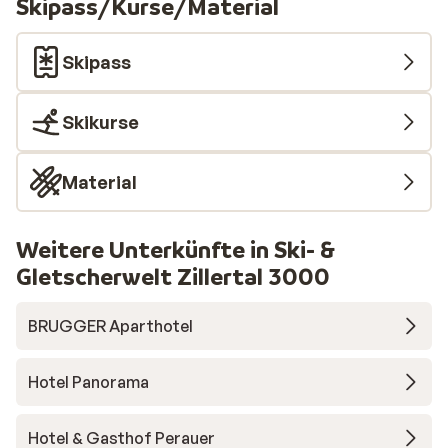
Skipass/Kurse/Material
punten. Hadden we dit vooraf geweten,
hadden we hier niet geboekt. We zullen hier
ook niet meer terug keren.
Skipass
Skikurse
Material
Weitere Unterkünfte in Ski- &
Gletscherwelt Zillertal 3000
BRUGGER Aparthotel
Hotel Panorama
Hotel & Gasthof Perauer