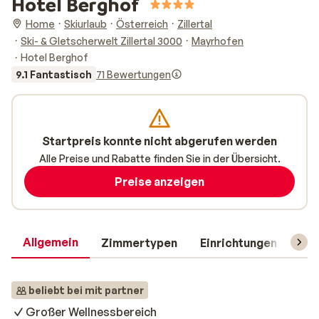
Hotel Berghof
Home
Skiurlaub
Österreich
Zillertal
Ski- & Gletscherwelt Zillertal 3000
Mayrhofen
Hotel Berghof
9.1 Fantastisch
71 Bewertungen
Startpreis konnte nicht abgerufen werden
Alle Preise und Rabatte finden Sie in der Übersicht.
Preise anzeigen
Allgemein
Zimmertypen
Einrichtungen
Rei
beliebt bei mit partner
Großer Wellnessbereich