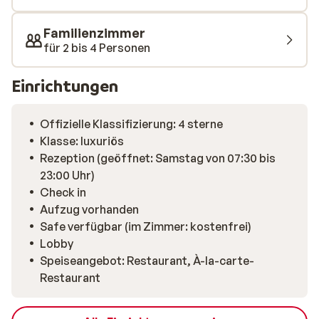
werden von Ihrem geräumigen, komfortablen Zimmer
mit Balkon oder Terrasse begeistert sein. In der Bar
Familienzimmer
verbringen Sie einen gemütlichen Abend zu zweit und an
für 2 bis 4 Personen
vier Abenden in der Woche wird sogar Live-Musik
gespielt. Hotel Berghof, das ist Lebensgenuss in vollen
Einrichtungen
Zügen!
Offizielle Klassifizierung: 4 sterne
Klasse: luxuriös
Rezeption (geöffnet: Samstag von 07:30 bis
23:00 Uhr)
Check in
Aufzug vorhanden
Safe verfügbar (im Zimmer: kostenfrei)
Lobby
Speiseangebot: Restaurant, À-la-carte-
Restaurant