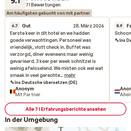
9.1
71 Bewertungen
Am häufigsten gebucht von mit partner
Gut
28. März 2026
F
6.7
8.9
Eerste keer in dit hotel en we hadden
Eerste keer in dit hotel en we hadden
Schoon
Schoon
goede verwachtingen. Personeel was
goede verwachtingen. Personeel was
Ins D
vriendelijk, vlott check in. Buffet was
vriendelijk, vlott check in. Buffet was
verzorgd, diner eveneens maar weinig
verzorgd, diner eveneens maar weinig
gevarieerd. 3 keer per week schnitzel is
gevarieerd. 3 keer per week schnitzel is
weinig afwisselend. We misten ook wel wat
weinig afwisselend. We misten ook wel wat
smaak in veel gerechten. Sauna klein en
smaak in veel gerechte...
mehr
prima in orde, verzorgd. Zwembad was
Ins Deutsche übersetzen (DE)
Anonym
Ano
heerlijk maar vanaf 16u is het eerder een
Mit Partner
Allei
kinderspeeltuin vol met krijsende
kinderen, zwemspeelgoed dat overal
Alle 71 Erfahrungsberichte ansehen
drijft. ballen die tegen je hoofd vliegen,...
Wat extra spijtig is want enkel dat
In der Umgebung
zwembad heeft een jacuzzi deel. Echter