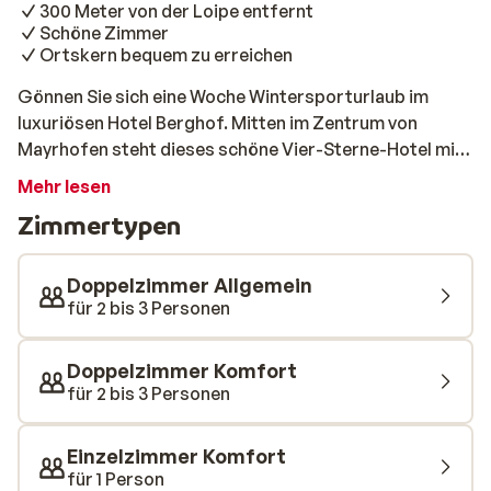
300 Meter von der Loipe entfernt
Schöne Zimmer
Ortskern bequem zu erreichen
Gönnen Sie sich eine Woche Wintersporturlaub im
luxuriösen Hotel Berghof. Mitten im Zentrum von
Mayrhofen steht dieses schöne Vier-Sterne-Hotel mit
seinem umfangreichen Wellnessbereich und der
Mehr lesen
hervorragenden Küche. Die Familie Moigg und ihr
Zimmertypen
gesamtes Team sind sehr stolz auf ihr Hotel und heißen
Sie herzlich willkommen. Das Hotel Berghof hat sich in
den letzten Jahren stark vergrößert. Neben vielen
Doppelzimmer Allgemein
schönen, neuen Zimmern verfügt das Hotel auch über
für 2 bis 3 Personen
einen komplett neuen Wellnessbereich mit einem
schönen Innen- und Außenpool. Außerdem gibt es ein
Doppelzimmer Komfort
spezielles Kinderbecken und einen lustigen
für 2 bis 3 Personen
Kinderspielplatz neben dem Restaurant. Nach dem
Skifahren können die Kleinen ein paar vergnügliche
Einzelzimmer Komfort
Stunden im beheizten Pool verbringen. Und auch Sie
für 1 Person