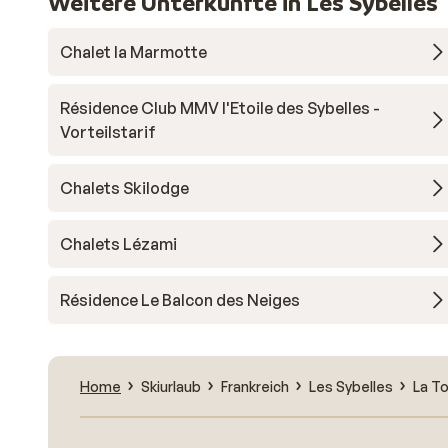
Weitere Unterkünfte in Les Sybelles
Chalet la Marmotte
Résidence Club MMV l'Etoile des Sybelles -
Vorteilstarif
Chalets Skilodge
Chalets Lézami
Résidence Le Balcon des Neiges
Home
Skiurlaub
Frankreich
Les Sybelles
La T