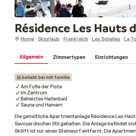
Résidence Les Hauts 
Home
Skiurlaub
Frankreich
Les Sybelles
La T
Allgemein
Zimmertypen
Einrichtungen
beliebt bei mit familie
Am Fuße der Piste
Im Zentrum
Beheiztes Hallenbad
Sauna und Hamam
Die gemütliche Apartmentanlage Résidence Les Hauts
Savoyardischen Stil gehalten. Die Anlage befindet sich
Skilift ist nur einen Steinwurf entfernt. Die Apartme