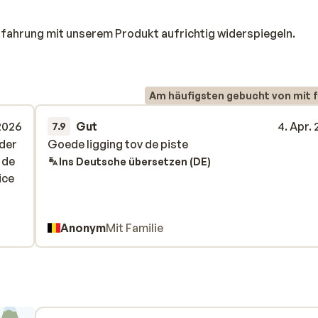
rfahrung mit unserem Produkt aufrichtig widerspiegeln.
Am häufigsten gebucht von mit f
 2026
Gut
4. Apr.
7.9
nder
nder
Goede ligging tov de piste
Goede ligging tov de piste
 de
 de
Ins Deutsche übersetzen (DE)
ice
ice
Anonym
Mit Familie