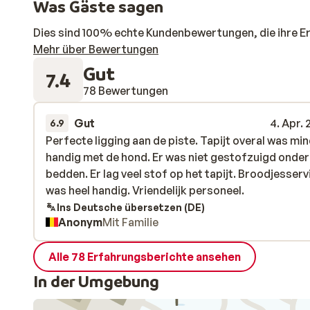
Was Gäste sagen
Dies sind 100% echte Kundenbewertungen, die ihre E
Mehr über Bewertungen
Gut
7.4
78 Bewertungen
Gut
4. Apr.
6.9
Perfecte ligging aan de piste. Tapijt overal was mi
Perfecte ligging aan de piste. Tapijt overal was mi
handig met de hond. Er was niet gestofzuigd onder
handig met de hond. Er was niet gestofzuigd onder
bedden. Er lag veel stof op het tapijt. Broodjesserv
bedden. Er lag veel stof op het tapijt. Broodjesserv
was heel handig. Vriendelijk personeel.
was heel handig. Vriendelijk personeel.
Ins Deutsche übersetzen (DE)
Anonym
Mit Familie
Alle 78 Erfahrungsberichte ansehen
In der Umgebung