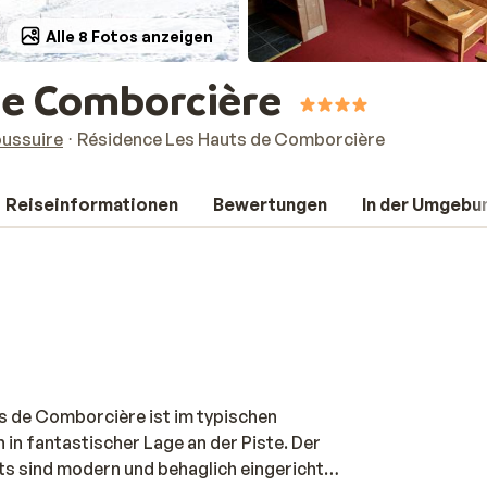
Alle 8 Fotos anzeigen
de Comborcière
oussuire
Résidence Les Hauts de Comborcière
Reiseinformationen
Bewertungen
In der Umgebu
 de Comborcière ist im typischen
 in fantastischer Lage an der Piste. Der
nts sind modern und behaglich eingerichtet