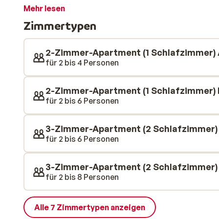
und bieten einen Balkon. Hier können Sie wunderbar
Mehr lesen
Sie auf die verschneite Winterwunderwelt schauen. A
Zimmertypen
beheiztes Hallenbad, eine Sauna und ein türkisches
zu genießen. Résidence Les Hauts de Comborcière bie
Wintersporturlaub.
2-Zimmer-Apartment (1 Schlafzimmer) 
für 2 bis 4 Personen
2-Zimmer-Apartment (1 Schlafzimmer) 
für 2 bis 6 Personen
3-Zimmer-Apartment (2 Schlafzimmer)
für 2 bis 6 Personen
3-Zimmer-Apartment (2 Schlafzimmer) 
für 2 bis 8 Personen
Alle 7 Zimmertypen anzeigen