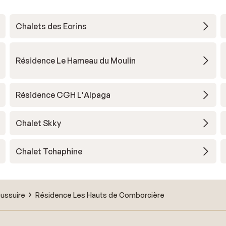
Chalets des Ecrins
Résidence Le Hameau du Moulin
Résidence CGH L'Alpaga
Chalet Skky
Chalet Tchaphine
oussuire
Résidence Les Hauts de Comborcière