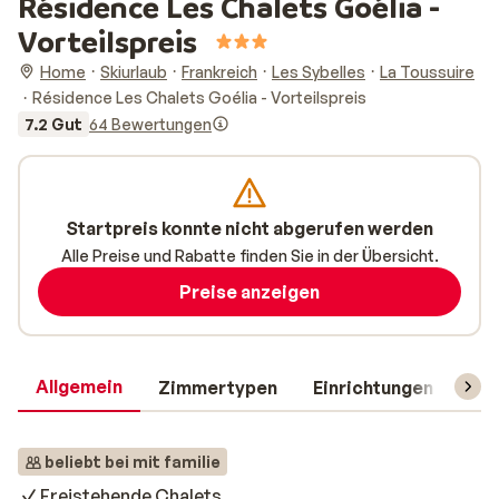
Résidence Les Chalets Goélia -
Vorteilspreis
Home
Skiurlaub
Frankreich
Les Sybelles
La Toussuire
Résidence Les Chalets Goélia - Vorteilspreis
7.2 Gut
64 Bewertungen
Startpreis konnte nicht abgerufen werden
Alle Preise und Rabatte finden Sie in der Übersicht.
Preise anzeigen
Allgemein
Zimmertypen
Einrichtungen
Rei
beliebt bei mit familie
Freistehende Chalets