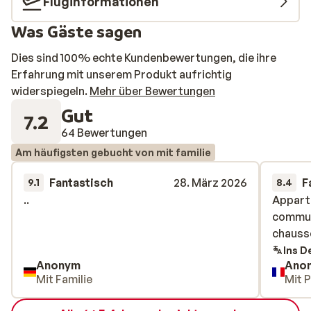
Fluginformationen
Was Gäste sagen
Dies sind 100% echte Kundenbewertungen, die ihre
Erfahrung mit unserem Produkt aufrichtig
widerspiegeln.
Mehr über Bewertungen
Gut
7.2
64 Bewertungen
Am häufigsten gebucht von mit familie
Fantastisch
28. März 2026
F
9.1
8.4
..
..
Appart
Appart
commun
commun
chauss
chauss
Ins D
Anonym
Ano
Mit Familie
Mit 