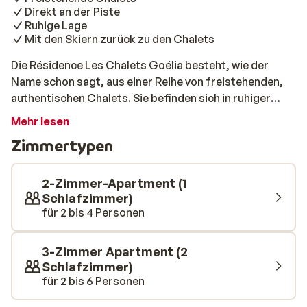
Direkt an der Piste
Ruhige Lage
Mit den Skiern zurück zu den Chalets
Die Résidence Les Chalets Goélia besteht, wie der
Name schon sagt, aus einer Reihe von freistehenden,
authentischen Chalets. Sie befinden sich in ruhiger
Lage etwas außerhalb des Zentrums von La Toussuire
Mehr lesen
und direkt an der Piste. So können Sie am Nachmittag
Zimmertypen
mit den Skiern zu Ihrem Chalet zurückfahren. Der
Sessellift 'Le Soleil' ist nur wenige Gehminuten vom
Chalet entfernt. Die Chalets sind geschmackvoll
2-Zimmer-Apartment (1
eingerichtet und bieten viel Komfort nach einem langen
Schlafzimmer)
für 2 bis 4 Personen
Tag auf der Piste. Trinken Sie noch ein Glas Wein in der
Sonne auf dem Balkon oder genießen Sie ein gutes Buch
auf dem Sofa. Die Küche ist komplett ausgestattet und
3-Zimmer Apartment (2
verfügt über eine Mikrowelle und einen Geschirrspüler.
Schlafzimmer)
Unterhalb der größeren Chalets befinden sich einige
für 2 bis 6 Personen
Geschäfte, aber auch das eigentliche Zentrum ist nur