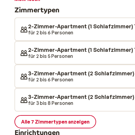
kommen können. Keine Lust auf Schnee und Kälte? Da
Zimmertypen
Hallenbad der Residenz.
2-Zimmer-Apartment (1 Schlafzimmer) 
für 2 bis 6 Personen
2-Zimmer-Apartment (1 Schlafzimmer) T
für 2 bis 5 Personen
3-Zimmer-Apartment (2 Schlafzimmer) T
für 2 bis 6 Personen
3-Zimmer-Apartment (2 Schlafzimmer) T
für 3 bis 8 Personen
Alle 7 Zimmertypen anzeigen
Einrichtungen