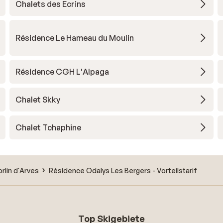
Chalets des Ecrins
Résidence Le Hameau du Moulin
Résidence CGH L'Alpaga
Chalet Skky
Chalet Tchaphine
orlin d'Arves
Résidence Odalys Les Bergers - Vorteilstarif
Top Skigebiete