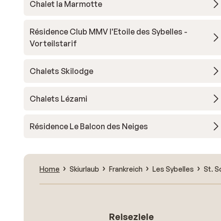
Chalet la Marmotte
Résidence Club MMV l'Etoile des Sybelles -
Vorteilstarif
Chalets Skilodge
Chalets Lézami
Résidence Le Balcon des Neiges
Home
Skiurlaub
Frankreich
Les Sybelles
St. S
Reiseziele