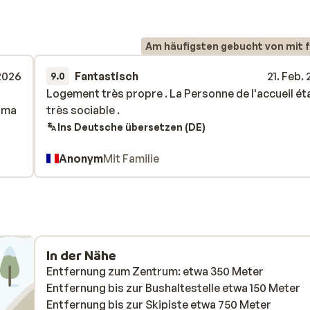
Am häufigsten gebucht von mit f
2026
Fantastisch
21. Feb.
9.0
Logement très propre . La Personne de l'accueil ét
Logement très propre . La Personne de l'accueil ét
rima
rima
très sociable .
très sociable .
Ins Deutsche übersetzen (DE)
Anonym
Mit Familie
In der Nähe
Entfernung zum Zentrum: etwa 350 Meter
Entfernung bis zur Bushaltestelle etwa 150 Meter
Entfernung bis zur Skipiste etwa 750 Meter