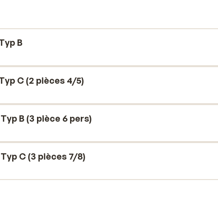
nn nehmen Sie ein Bad im beheizten
Typ B
yp C (2 pièces 4/5)
yp B (3 pièce 6 pers)
yp C (3 pièces 7/8)