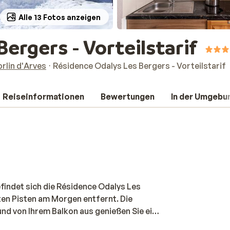
Alle 13 Fotos anzeigen
ergers - Vorteilstarif
orlin d'Arves
Résidence Odalys Les Bergers - Vorteilstarif
Reiseinformationen
Bewertungen
In der Umgebu
efindet sich die Résidence Odalys Les
rten Pisten am Morgen entfernt. Die
d von Ihrem Balkon aus genießen Sie eine
sprung entfernt, so dass Sie zu Fuß