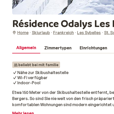
Résidence Odalys Les B
Home
Skiurlaub
Frankreich
Les Sybelles
St. S
Allgemein
Zimmertypen
Einrichtungen
beliebt bei mit familie
Nähe zur Skibushaltestelle
Wi-Fi verfügbar
Indoor-Pool
Etwa 150 Meter von der Skibushaltestelle entfernt, b
Bergers. So sind Sie nie weit von den frisch präparie
komfortablen Wohnungen sind modern eingerichtet un
herrliche Aussicht. Das Zentrum ist nur einen Katzen
Mehr lesen