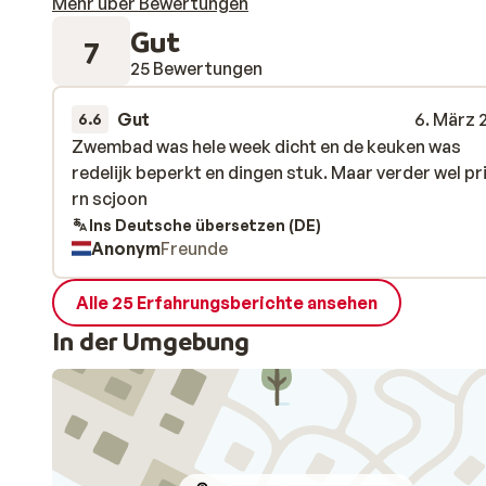
Mehr über Bewertungen
Gut
7
25 Bewertungen
Gut
6. März 
6.6
Zwembad was hele week dicht en de keuken was
Zwembad was hele week dicht en de keuken was
redelijk beperkt en dingen stuk. Maar verder wel p
redelijk beperkt en dingen stuk. Maar verder wel p
rn scjoon
rn scjoon
Ins Deutsche übersetzen (DE)
Anonym
Freunde
Alle 25 Erfahrungsberichte ansehen
In der Umgebung