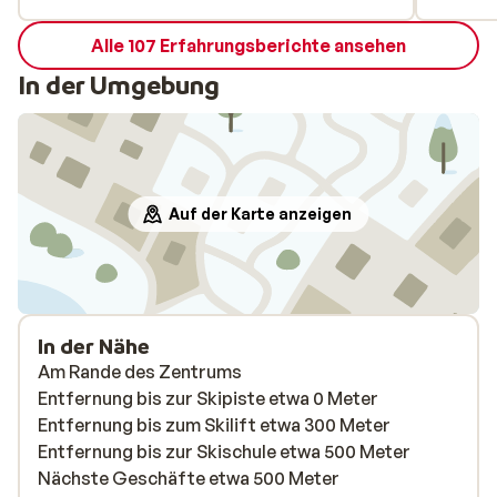
badkamers en was er een gordijnroede
Alle 107 Erfahrungsberichte ansehen
stuk. Dit hebben we ook onmiddellijk
vermeld aan de eigenaar. Deze waren de
In der Umgebung
week voor ons stuk gegaan door de vorige
huurders en konden dus niet op tijd
gerepareerd worden. De gordijnroede wou
hij wel onmiddellijk laten repareren. Toch
voor de rest een prachtig appartement
Auf der Karte anzeigen
met veel ruimte en een prachtig terras met
veel zon en een amazing view.
In der Nähe
Am Rande des Zentrums
Entfernung bis zur Skipiste etwa 0 Meter
Entfernung bis zum Skilift etwa 300 Meter
Entfernung bis zur Skischule etwa 500 Meter
Nächste Geschäfte etwa 500 Meter