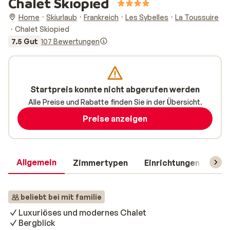
Chalet Skiopied
Home
Skiurlaub
Frankreich
Les Sybelles
La Toussuire
Chalet Skiopied
7.5 Gut
107 Bewertungen
Startpreis konnte nicht abgerufen werden
Alle Preise und Rabatte finden Sie in der Übersicht.
Preise anzeigen
Allgemein
Zimmertypen
Einrichtungen
Rei
beliebt bei mit familie
Luxuriöses und modernes Chalet
Bergblick