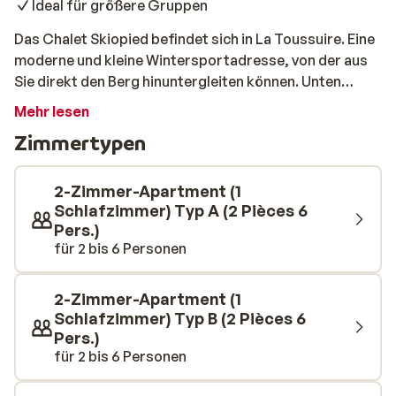
Ideal für größere Gruppen
Das Chalet Skiopied befindet sich in La Toussuire. Eine
moderne und kleine Wintersportadresse, von der aus
Sie direkt den Berg hinuntergleiten können. Unten
angekommen, können Sie den Lift nehmen, um weiter in
Mehr lesen
die Gegend zu fahren. Entdecken Sie Les Sybelles mit
Zimmertypen
über 300 Pistenkilometern, genießen Sie einen
gemütlichen Abend mit Käsefondue im Dorf und
entspannen Sie sich in Ihrem schönen Chalet. Neben
2-Zimmer-Apartment (1
einem bequemen Bett und einer guten Regendusche
Schlafzimmer) Typ A (2 Pièces 6
Pers.)
haben Sie hier einen wahnsinnigen Blick auf die
für 2 bis 6 Personen
schneebedeckten Gipfel um Sie herum.
2-Zimmer-Apartment (1
Schlafzimmer) Typ B (2 Pièces 6
Pers.)
für 2 bis 6 Personen