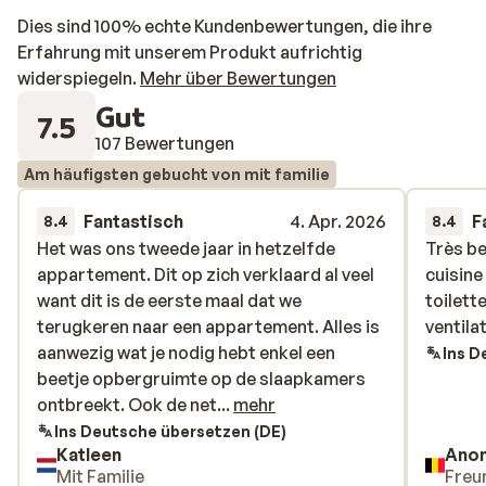
Dies sind 100% echte Kundenbewertungen, die ihre
Erfahrung mit unserem Produkt aufrichtig
widerspiegeln.
Mehr über Bewertungen
Gut
7.5
107 Bewertungen
Am häufigsten gebucht von mit familie
Fantastisch
4. Apr. 2026
F
8.4
8.4
Het was ons tweede jaar in hetzelfde
Het was ons tweede jaar in hetzelfde
Très be
Très be
appartement. Dit op zich verklaard al veel
appartement. Dit op zich verklaard al veel
cuisine
cuisine
want dit is de eerste maal dat we
want dit is de eerste maal dat we
toilett
toilett
terugkeren naar een appartement. Alles is
terugkeren naar een appartement. Alles is
ventila
ventila
aanwezig wat je nodig hebt enkel een
aanwezig wat je nodig hebt enkel een
Ins D
beetje opbergruimte op de slaapkamers
beetje opbergruimte op de slaapkamers
ontbreekt. Ook de netheid was dit jaar
ontbreekt. Ook de net...
mehr
minder. Niet alles was even netjes gekuist
Ins Deutsche übersetzen (DE)
Katleen
Ano
en opgeruimd. Jammer genoeg werkte de
Mit Familie
Freu
grote douchekop niet in één van de