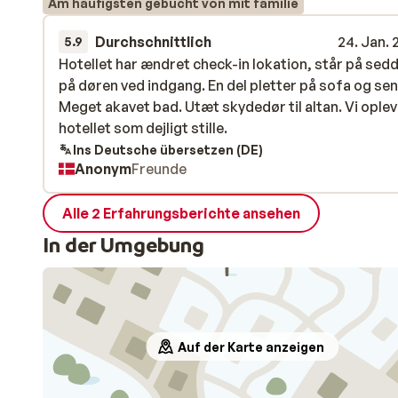
Am häufigsten gebucht von mit familie
Durchschnittlich
24. Jan.
5.9
Hotellet har ændret check-in lokation, står på sedd
Hotellet har ændret check-in lokation, står på sedd
på døren ved indgang. En del pletter på sofa og se
på døren ved indgang. En del pletter på sofa og se
Meget akavet bad. Utæt skydedør til altan. Vi ople
Meget akavet bad. Utæt skydedør til altan. Vi ople
hotellet som dejligt stille.
hotellet som dejligt stille.
Ins Deutsche übersetzen (DE)
Anonym
Freunde
Alle 2 Erfahrungsberichte ansehen
In der Umgebung
Auf der Karte anzeigen