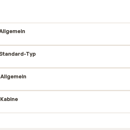
gs toll nach einem sportlichen Tag auf der
Allgemein
 Standard-Typ
 Allgemein
 Kabine