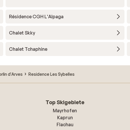
Résidence CGH L'Alpaga
Chalet Skky
Chalet Tchaphine
orlin d'Arves
Residence Les Sybelles
Top Skigebiete
Mayrhofen
Kaprun
Flachau