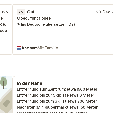
 2026
Gut
20. Dez.
7.9
el
el
Goed, functioneel
Goed, functioneel
nge.
nge.
Ins Deutsche übersetzen (DE)
vede
vede
Anonym
Mit Familie
In der Nähe
Entfernung zum Zentrum: etwa 1500 Meter
Entfernung bis zur Skipiste etwa 0 Meter
Entfernung bis zum Skilift etwa 200 Meter
Nächster (Mini)supermarkt etwa 150 Meter