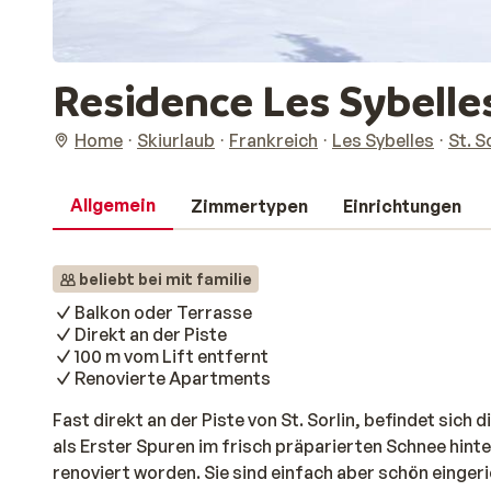
Residence Les Sybelle
Home
Skiurlaub
Frankreich
Les Sybelles
St. S
Allgemein
Zimmertypen
Einrichtungen
beliebt bei mit familie
Balkon oder Terrasse
Direkt an der Piste
100 m vom Lift entfernt
Renovierte Apartments
Fast direkt an der Piste von St. Sorlin, befindet sich 
als Erster Spuren im frisch präparierten Schnee hint
renoviert worden. Sie sind einfach aber schön eingeri