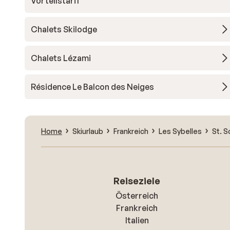
Vorteilstarif
Chalets Skilodge
Chalets Lézami
Résidence Le Balcon des Neiges
Home
Skiurlaub
Frankreich
Les Sybelles
St. S
Reiseziele
Österreich
Frankreich
Italien