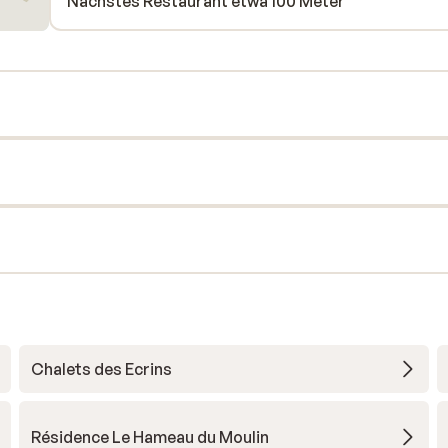
Nächstes Restaurant etwa 100 Meter
Chalets des Ecrins
Résidence Le Hameau du Moulin