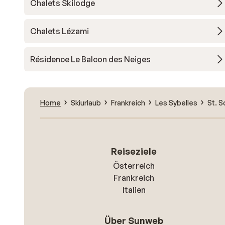
Chalets Skilodge
Chalets Lézami
Résidence Le Balcon des Neiges
Home
Skiurlaub
Frankreich
Les Sybelles
St. S
Reiseziele
Österreich
Frankreich
Italien
Über Sunweb