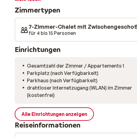
aber trotzdem alles bequem erreichen. In der offenen
Zimmertypen
entdecken. Am gemütlichen Esstisch mit Sitzecke s
doppelt so gut. Danach vielleicht noch ein Spieleabe
Balkon oder eine Terrasse. Hier können Sie sich von
7-Zimmer-Chalet mit Zwischengescho
Tag können Sie in der Sauna oder dem Whirlpool ausk
für 4 bis 15 Personen
besuchen. Nach ca. fünf Minuten haben Sie beispielswe
Einrichtungen
Gesamtzahl der Zimmer / Appartements 1
Parkplatz (nach Verfügbarkeit)
Parkhaus (nach Verfügbarkeit)
drahtloser Internetzugang (WLAN) im Zimmer
(kostenfrei)
Alle Einrichtungen anzeigen
Reiseinformationen