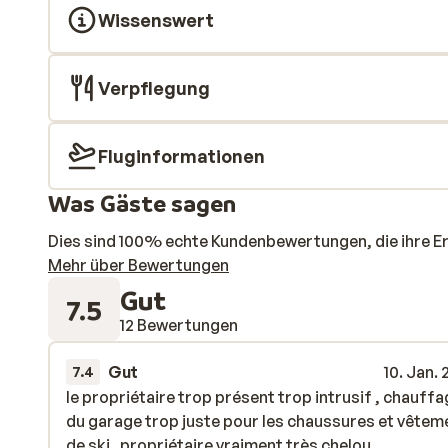
Wissenswert
Verpflegung
Fluginformationen
Was Gäste sagen
Dies sind 100% echte Kundenbewertungen, die ihre E
Mehr über Bewertungen
Gut
7.5
12 Bewertungen
Gut
10. Jan.
7.4
le propriétaire trop présent trop intrusif , chauff
le propriétaire trop présent trop intrusif , chauff
du garage trop juste pour les chaussures et vêtem
du garage trop juste pour les chaussures et vêtem
de ski . propriétaire vraiment très chelou...
de ski . propriétaire vraiment très chelou...