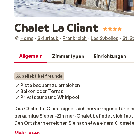
Chalet La Cliant
Home
Skiurlaub
Frankreich
Les Sybelles
St. S
Allgemein
Zimmertypen
Einrichtungen
beliebt bei freunde
Piste bequem zu erreichen
Balkon oder Terras
Privatsauna und Whirlpool
Das Chalet La Cliant eignet sich hervorragend für ei
geräumige Sieben-Zimmer-Chalet befindet sich fast dir
Den Ortskern erreichen Sie nach etwa einem Kilomete
Supermarkt sind keine 100 Meter entfernt. Sie befinde
Mehr lesen