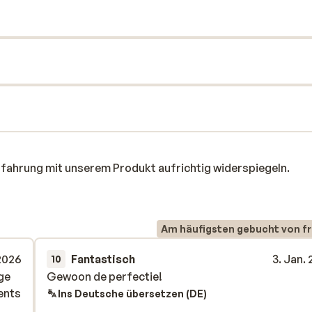
rfahrung mit unserem Produkt aufrichtig widerspiegeln.
Am häufigsten gebucht von f
 2026
Fantastisch
3. Jan.
10
age
age
Gewoon de perfectie!
Gewoon de perfectie!
ents
ents
Ins Deutsche übersetzen (DE)