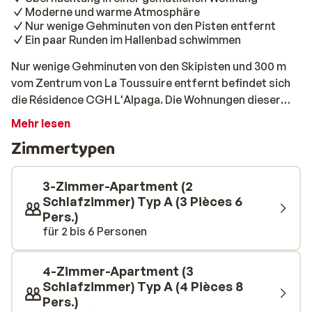
Moderne und warme Atmosphäre
Nur wenige Gehminuten von den Pisten entfernt
Ein paar Runden im Hallenbad schwimmen
Nur wenige Gehminuten von den Skipisten und 300 m
vom Zentrum von La Toussuire entfernt befindet sich
die Résidence CGH L'Alpaga. Die Wohnungen dieser
modernen, kinderfreundlichen Residenz sind
Mehr lesen
komfortabel und geräumig, aber durch die
Zimmertypen
Verwendung von viel Holz entsteht eine warme
Atmosphäre. Die Résidence L'Alpaga verfügt über
mehrere Wohnungen, die sich sowohl für kleine als auch
3-Zimmer-Apartment (2
für große Gruppen eignen und alle mit den
Schlafzimmer) Typ A (3 Pièces 6
Pers.)
notwendigen Einrichtungen ausgestattet sind. Nach
für 2 bis 6 Personen
einem erlebnisreichen Tag auf der Piste ist es schön,
nach Hause in die Résidence L'Alpaga zu kommen.
Plaudern Sie in der gemütlichen Stube und trinken Sie
4-Zimmer-Apartment (3
eine heiße Tasse Schokolade. Möchten Sie Ihre Muskeln
Schlafzimmer) Typ A (4 Pièces 8
entspannen? Nehmen Sie ein erfrischendes Bad im
Pers.)