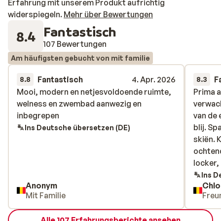
Erfahrung mit unserem Produkt aufrichtig
widerspiegeln.
Mehr über Bewertungen
Fantastisch
8.4
107 Bewertungen
Am häufigsten gebucht von mit familie
Fantastisch
4. Apr. 2026
F
8.8
8.3
Mooi, modern en netjesvoldoende ruimte,
Mooi, modern en netjesvoldoende ruimte,
Prima a
Prima a
welness en zwembad aanwezig en
welness en zwembad aanwezig en
verwach
verwach
inbegrepen
inbegrepen
van de 
van de 
blij. S
blij. S
Ins Deutsche übersetzen (DE)
skiën. 
skiën. 
ochtend
ochtend
locker,
locker,
handig,
Ins D
Anonym
Chlo
chocol
Mit Familie
Freu
Wij gaa
Alle 107 Erfahrungsberichte ansehen