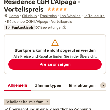
Résidence CGH L'Alpaga -
Vorteilspreis
Home
Skiurlaub
Frankreich
Les Sybelles
La Toussuire
Résidence CGH L'Alpaga - Vorteilspreis
8.4 Fantastisch
107 Bewertungen
Startpreis konnte nicht abgerufen werden
Alle Preise und Rabatte finden Sie in der Übersicht.
Preise anzeigen
Allgemein
Zimmertypen
Einrichtungen
Rei
beliebt bei mit familie
Übernachtung in einer gemütlichen Wohnung