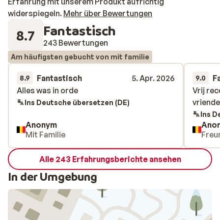
Erfahrung mit unserem Produkt aufrichtig
widerspiegeln.
Mehr über Bewertungen
Fantastisch
8.7
243 Bewertungen
Am häufigsten gebucht von mit familie
Fantastisch
5. Apr. 2026
F
8.9
9.0
Alles was in orde
Alles was in orde
Vrij rec
Vrij rec
vriende
vriende
Ins Deutsche übersetzen (DE)
Ins D
Anonym
Ano
Mit Familie
Freu
Alle 243 Erfahrungsberichte ansehen
In der Umgebung