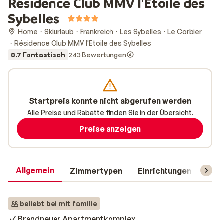
Résidence Club MMV l'Etoile des
Sybelles
Home
Skiurlaub
Frankreich
Les Sybelles
Le Corbier
Résidence Club MMV l'Etoile des Sybelles
8.7 Fantastisch
243 Bewertungen
Startpreis konnte nicht abgerufen werden
Alle Preise und Rabatte finden Sie in der Übersicht.
Preise anzeigen
Allgemein
Zimmertypen
Einrichtungen
Rei
beliebt bei mit familie
Brandneuer Apartmentkomplex