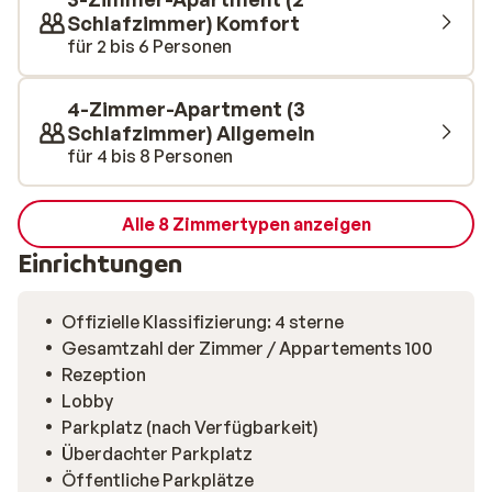
wohlverdienten Wintersporturlaub benötigen. Jedes
Schlafzimmer) Komfort
Apartment verfügt über ein geräumiges Wohnzimmer,
für 2 bis 6 Personen
eine moderne Küche und weiche Betten. Das wird Spaß
machen!
4-Zimmer-Apartment (3
Schlafzimmer) Allgemein
für 4 bis 8 Personen
Alle 8 Zimmertypen anzeigen
Einrichtungen
Offizielle Klassifizierung: 4 sterne
Gesamtzahl der Zimmer / Appartements 100
Rezeption
Lobby
Parkplatz (nach Verfügbarkeit)
Überdachter Parkplatz
Öffentliche Parkplätze