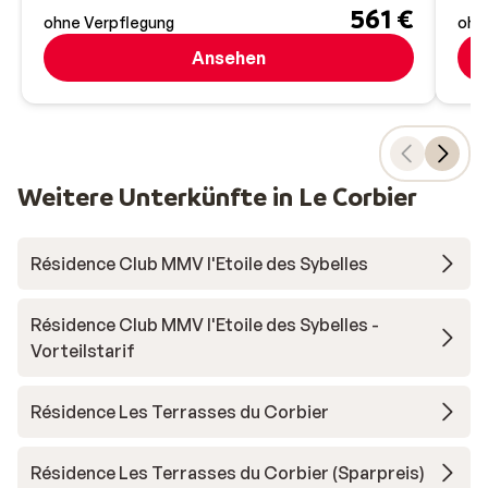
561 €
ohne Verpflegung
ohn
Ansehen
Weitere Unterkünfte in Le Corbier
Résidence Club MMV l'Etoile des Sybelles
Résidence Club MMV l'Etoile des Sybelles -
Vorteilstarif
Résidence Les Terrasses du Corbier
Résidence Les Terrasses du Corbier (Sparpreis)