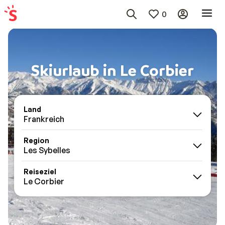
0
Skiurlaub in Le Corbier
Land
Frankreich
Region
Les Sybelles
Reiseziel
Le Corbier