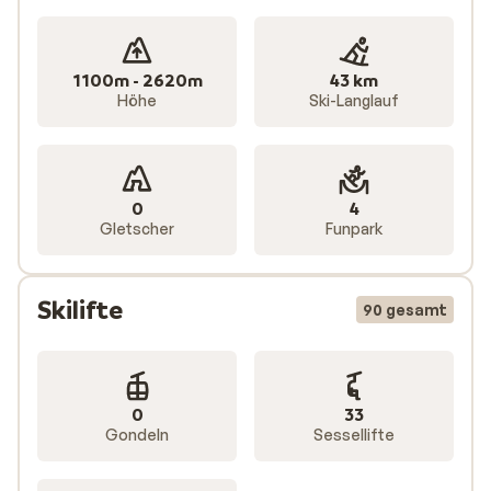
eine große Auswahl an
Appartements
ist Le Corbier ein
erschwingliches Wintersportziel bei Sunweb – ideal
für
Familien
, Freundesgruppen oder alle, die Komfort
1100m - 2620m
43 km
und Bequemlichkeit schätzen.
Höhe
Ski-Langlauf
0
4
Gletscher
Funpark
Skilifte
90 gesamt
0
33
Gondeln
Sessellifte