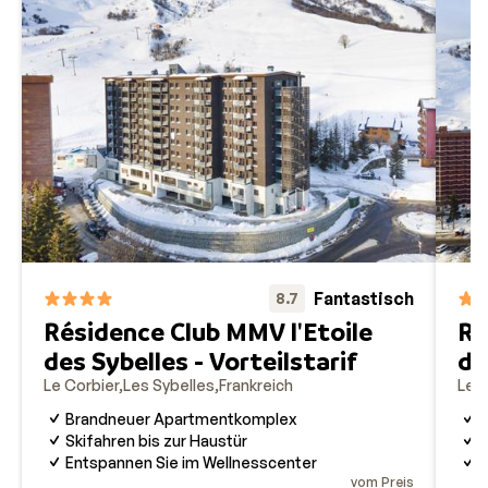
Fantastisch
8.7
Résidence Club MMV l'Etoile
Ré
des Sybelles - Vorteilstarif
de
Le Corbier
Les Sybelles
Frankreich
Le C
Brandneuer Apartmentkomplex
B
Skifahren bis zur Haustür
S
Entspannen Sie im Wellnesscenter
E
vom Preis