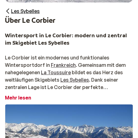
Les Sybelles
Über Le Corbier
Wintersport in Le Corbier: modern und zentral
im Skigebiet Les Sybelles
Le Corbier ist ein modernes und funktionales
Wintersportdorf in
Frankreich
. Gemeinsam mit dem
nahegelegenen
La Toussuire
bildet es das Herz des
weitläufigen Skigebiets
Les Sybelles
. Dank seiner
zentralen Lage ist Le Corbier der perfekte
Ausgangspunkt, um das gesamte Gebiet zu erkunden –
Mehr lesen
mit direktem Anschluss an Orte wie
Saint-Sorlin-
d’Arves
und
Saint-Jean-d’Arves
. Das Dorf ist
übersichtlich aufgebaut und auf eine komfortable
Wintersportreise ausgelegt.
Skifahren in Le Corbier: Ski-in Ski-out leicht gemac