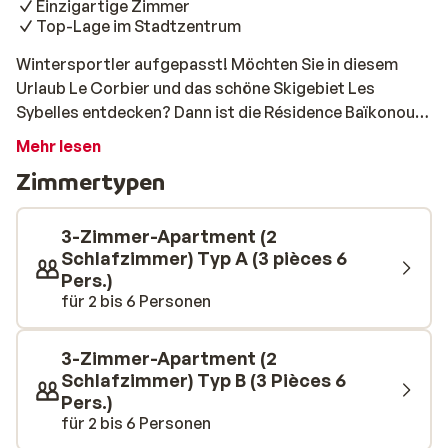
Einzigartige Zimmer
Top-Lage im Stadtzentrum
Wintersportler aufgepasst! Möchten Sie in diesem
Urlaub Le Corbier und das schöne Skigebiet Les
Sybelles entdecken? Dann ist die Résidence Baïkonour
genau das Richtige für Sie. Dieser ideale
Mehr lesen
Ausgangspunkt liegt nämlich in der Nähe des Skilifts
Zimmertypen
Sybelles Express, der Sie noch weiter in das Gebiet
bringt. Gleiten Sie die Pisten in Le Corbier, La
Toussuire, St Sorlin und St Jean d'Arves hinunter. Hier
3-Zimmer-Apartment (2
ist es atemberaubend! Auch schön: diese Ski-in-Ski-
Schlafzimmer) Typ A (3 pièces 6
Pers.)
out-Adresse liegt direkt im Zentrum. Hier können Sie
für 2 bis 6 Personen
nach einem Tag auf den Skiern ein Glas Wein trinken
oder einen Abend mit Raclette genießen.
3-Zimmer-Apartment (2
Schlafzimmer) Typ B (3 Pièces 6
Pers.)
für 2 bis 6 Personen