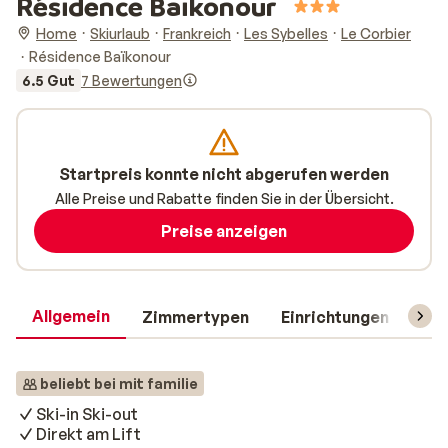
Résidence Baïkonour
Home
Skiurlaub
Frankreich
Les Sybelles
Le Corbier
Résidence Baïkonour
6.5 Gut
7 Bewertungen
Startpreis konnte nicht abgerufen werden
Alle Preise und Rabatte finden Sie in der Übersicht.
Preise anzeigen
Allgemein
Zimmertypen
Einrichtungen
Rei
beliebt bei mit familie
Ski-in Ski-out
Direkt am Lift