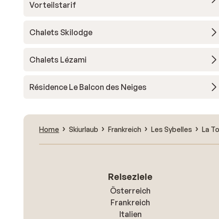
Vorteilstarif
Chalets Skilodge
Chalets Lézami
Résidence Le Balcon des Neiges
Home
Skiurlaub
Frankreich
Les Sybelles
La T
Reiseziele
Österreich
Frankreich
Italien