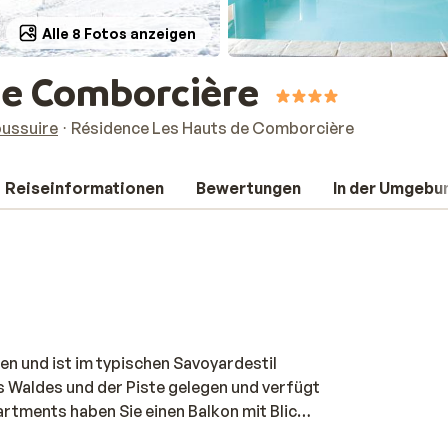
Alle 8 Fotos anzeigen
de Comborcière
oussuire
Résidence Les Hauts de Comborcière
Reiseinformationen
Bewertungen
In der Umgebu
en und ist im typischen Savoyardestil
s Waldes und der Piste gelegen und verfügt
artments haben Sie einen Balkon mit Blick
 sehr gelobten Unterkunft gibt es eine