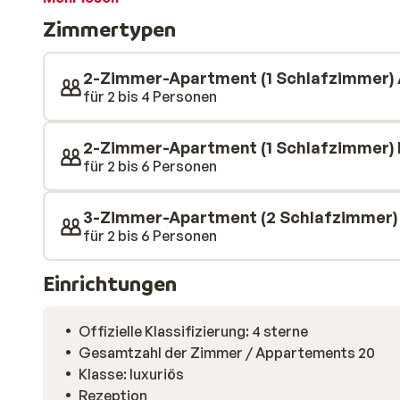
beheiztes Hallenbad und einmal je Apartment können
Zimmertypen
kostenfrei nutzen. Eine gute Unterkunft für einen pre
2-Zimmer-Apartment (1 Schlafzimmer) 
für 2 bis 4 Personen
2-Zimmer-Apartment (1 Schlafzimmer) 
für 2 bis 6 Personen
3-Zimmer-Apartment (2 Schlafzimmer)
für 2 bis 6 Personen
Einrichtungen
Offizielle Klassifizierung: 4 sterne
Gesamtzahl der Zimmer / Appartements 20
Klasse: luxuriös
Rezeption