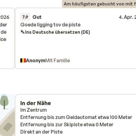
Am häufigsten gebucht von mit f
 2026
Gut
4. Apr.
7.9
nder
nder
Goede ligging tov de piste
Goede ligging tov de piste
 de
 de
Ins Deutsche übersetzen (DE)
ice
ice
Anonym
Mit Familie
In der Nähe
Im Zentrum
Entfernung bis zum Geldautomat etwa 100 Meter
Entfernung bis zur Skipiste etwa 0 Meter
Direkt an der Piste