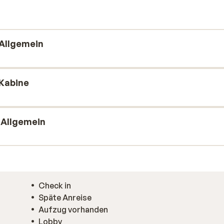
 Sie die Sauna oder das Dampfbad
iswerten Skiurlaub in Frankreich!
Allgemein
Kabine
 Allgemein
Check in
Späte Anreise
Aufzug vorhanden
Lobby