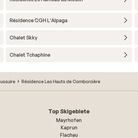
Résidence CGH L'Alpaga
Chalet Skky
Chalet Tchaphine
oussuire
Résidence Les Hauts de Comborcière
Top Skigebiete
Mayrhofen
Kaprun
Flachau