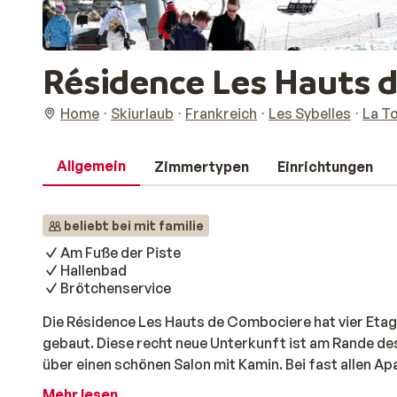
Résidence Les Hauts 
Home
Skiurlaub
Frankreich
Les Sybelles
La T
Allgemein
Zimmertypen
Einrichtungen
beliebt bei mit familie
Am Fuße der Piste
Hallenbad
Brötchenservice
Die Résidence Les Hauts de Combociere hat vier Etag
gebaut. Diese recht neue Unterkunft ist am Rande de
über einen schönen Salon mit Kamin. Bei fast allen Ap
auf den Ort oder die Piste. In der von unseren Kunden
Mehr lesen