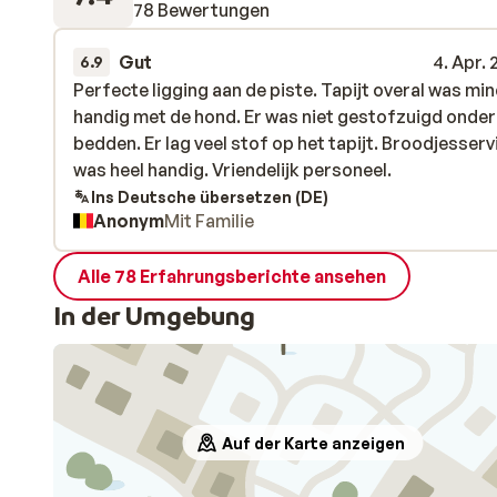
78 Bewertungen
Gut
4. Apr.
6.9
Perfecte ligging aan de piste. Tapijt overal was mi
Perfecte ligging aan de piste. Tapijt overal was mi
handig met de hond. Er was niet gestofzuigd onder
handig met de hond. Er was niet gestofzuigd onder
bedden. Er lag veel stof op het tapijt. Broodjesserv
bedden. Er lag veel stof op het tapijt. Broodjesserv
was heel handig. Vriendelijk personeel.
was heel handig. Vriendelijk personeel.
Ins Deutsche übersetzen (DE)
Anonym
Mit Familie
Alle 78 Erfahrungsberichte ansehen
In der Umgebung
Auf der Karte anzeigen