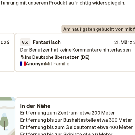
rfahrung mit unserem Produkt aufrichtig widerspiegeln.
Am häufigsten gebucht von mit f
2026
Fantastisch
21. März
8.6
Der Benutzer hat keine Kommentare hinterlassen
Der Benutzer hat keine Kommentare hinterlassen
Ins Deutsche übersetzen (DE)
Anonym
Mit Familie
In der Nähe
Entfernung zum Zentrum: etwa 200 Meter
Entfernung bis zur Bushaltestelle etwa 300 Meter
Entfernung bis zum Geldautomat etwa 400 Meter
Entfernung bis zur Skipiste etwa 0 Meter