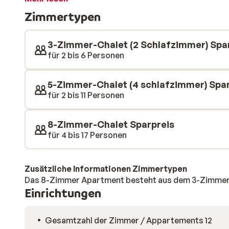
schon viele Jahre sehr beliebt ist unter unseren Gäst
Zimmertypen
und eignen sich gut für eine Gruppe Freunde oder die 
bis 17 Personen. Der lebhafte Dorfkern von La Tourssu
Abends sind Sie im Nu in einem der netten Restauran
3-Zimmer-Chalet (2 Schlafzimmer) Spa
Entspannung gefällig? Für etwas Wellness können Sie
für 2 bis 6 Personen
(ca. drei Minuten Fußweg) besuchen. Wenn Sie einen h
Freunden oder Ihrer Familie verbringen möchten, dann 
5-Zimmer-Chalet (4 schlafzimmer) Spa
für 2 bis 11 Personen
8-Zimmer-Chalet Sparpreis
für 4 bis 17 Personen
Zusätzliche Informationen Zimmertypen
Das 8-Zimmer Apartment besteht aus dem 3-Zimmer
Einrichtungen
Gesamtzahl der Zimmer / Appartements 12