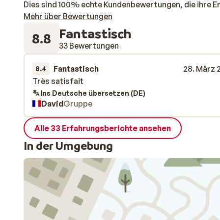
Dies sind 100% echte Kundenbewertungen, die ihre E
Mehr über Bewertungen
Fantastisch
8.8
33 Bewertungen
Fantastisch
28. März 
8.4
Très satisfait
Très satisfait
Ins Deutsche übersetzen (DE)
David
Gruppe
Alle 33 Erfahrungsberichte ansehen
In der Umgebung