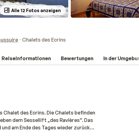
Alle 12 Fotos anzeigen
oussuire
Chalets des Ecrins
Reiseinformationen
Bewertungen
In der Umgebu
das Chalet des Ecrins. Die Chalets befinden
neben dem Sessellift „des Ravières“. Das
nd und am Ende des Tages wieder zurück
 verwunderlich, dass das Chalet des Ecrins