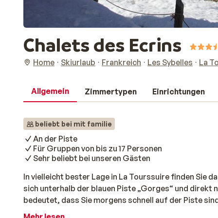
Chalets des Ecrins
Home
Skiurlaub
Frankreich
Les Sybelles
La T
Allgemein
Zimmertypen
Einrichtungen
beliebt bei mit familie
An der Piste
Für Gruppen von bis zu 17 Personen
Sehr beliebt bei unseren Gästen
In vielleicht bester Lage in La Tourssuire finden Sie 
sich unterhalb der blauen Piste „Gorges“ und direkt 
bedeutet, dass Sie morgens schnell auf der Piste si
zum Chalet abfahren können. Da ist es wirklich nicht
Mehr lesen