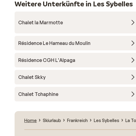
Weitere Unterkünfte in Les Sybelles
Chalet la Marmotte
Résidence Le Hameau du Moulin
Résidence CGH L'Alpaga
Chalet Skky
Chalet Tchaphine
Home
Skiurlaub
Frankreich
Les Sybelles
La T