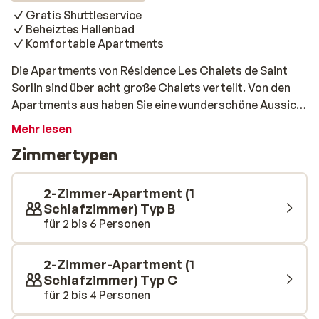
Gratis Shuttleservice
Beheiztes Hallenbad
Komfortable Apartments
Die Apartments von Résidence Les Chalets de Saint
Sorlin sind über acht große Chalets verteilt. Von den
Apartments aus haben Sie eine wunderschöne Aussicht
über die schneebedeckten Bergspitzen des Gebietes
Mehr lesen
Les Sybelles. Die Skilifte erreichen Sie ganz
Zimmertypen
unkompliziert mit dem gratis Shuttleservice. Den
gemütlichen Ortskern von St. Sorin d’Arves erreicht
man zu Fuß. Hier gibt es genügend schöne Restaurants
2-Zimmer-Apartment (1
und Bars um den Abend gemütlich ausklingen zu lassen.
Schlafzimmer) Typ B
für 2 bis 6 Personen
Die Apartments sind komfortabel und traditionell
eingerichtet und wurden mit viel Holz versehen. Bei
Rückkehr in die Résidence können Sie ein paar Bahnen
2-Zimmer-Apartment (1
im beheizten Hallenbad schwimmen oder sich richtig
Schlafzimmer) Typ C
schön in der Sauna (Aufpreis) aufwärmen.
für 2 bis 4 Personen