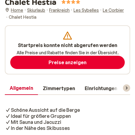
Chalet Hestia
Home
Skiurlaub
Frankreich
Les Sybelles
Le Corbier
Chalet Hestia
Startpreis konnte nicht abgerufen werden
Alle Preise und Rabatte finden Sie in der Übersicht.
Preise anzeigen
Allgemein
Zimmertypen
Einrichtungen
Rei
Schöne Aussicht auf die Berge
Ideal für größere Gruppen
Mit Sauna und Jacuzzi
In der Nähe des Skibusses