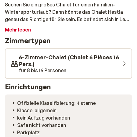
Suchen Sie ein großes Chalet für einen Familien-
Wintersporturlaub? Dann könnte das Chalet Hestia
genau das Richtige für Sie sein. Es befindet sich in Le
Corbier in Frankreich und bietet Platz für 16 Personen.
Mehr lesen
Nicht nur der Platz, den Sie hier haben, ist schön. Auch
Zimmertypen
die Einrichtungen sorgen für einen angenehmen
Aufenthalt: eine Sauna und ein Whirlpool zum
Aufwärmen Ihres kalten Körpers und ein Raum zum
6-Zimmer-Chalet (Chalet 6 Pièces 16
Aufbewahren Ihrer Skiausrüstung. Werden Sie mit
Pers.)
für 8 bis 16 Personen
einem kleinen Kind in den Urlaub fahren? Dann ist es gut
zu wissen, dass auch ein Hochstuhl und ein Kinderbett
zur Verfügung stehen. Genießen Sie die Zeit zu zweit,
Einrichtungen
machen Sie die schönsten Ausflüge auf Skiern und
genießen Sie die herrliche Aussicht auf die umliegenden
Offizielle Klassifizierung: 4 sterne
Berge.
Klasse: allgemein
kein Aufzug vorhanden
Safe nicht vorhanden
Parkplatz