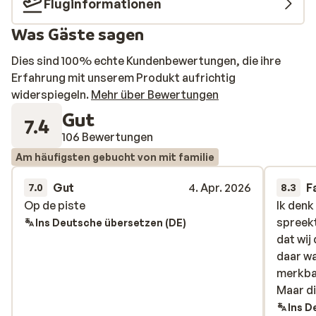
Fluginformationen
Was Gäste sagen
Dies sind 100% echte Kundenbewertungen, die ihre
Erfahrung mit unserem Produkt aufrichtig
widerspiegeln.
Mehr über Bewertungen
Gut
7.4
106 Bewertungen
Am häufigsten gebucht von mit familie
Gut
4. Apr. 2026
F
7.0
8.3
Op de piste
Op de piste
Ik denk
Ik denk
spreek
spreek
Ins Deutsche übersetzen (DE)
dat wij
dat wij
daar wa
daar wa
merkbaa
merkbaa
Maar dit
Maar dit
Ins D