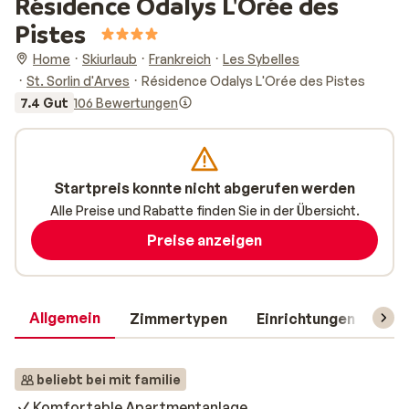
Résidence Odalys L'Orée des
Pistes
Home
Skiurlaub
Frankreich
Les Sybelles
St. Sorlin d'Arves
Résidence Odalys L'Orée des Pistes
7.4 Gut
106 Bewertungen
Startpreis konnte nicht abgerufen werden
Alle Preise und Rabatte finden Sie in der Übersicht.
Preise anzeigen
Allgemein
Zimmertypen
Einrichtungen
Rei
beliebt bei mit familie
Komfortable Apartmentanlage