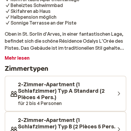
Beheiztes Schwimmbad
Skifahren ab Haus
Halbpension möglich
Sonnige Terrasse an der Piste
Oben in St. Sorlin d'Arves, in einer fantastischen Lage,
befindet sich die schöne Résidence Odalys L'Orée des
Pistes. Das Gebäude ist im traditionellen Stil gehalten
und liegt direkt an der Piste. Die Apartments sind auf
Mehr lesen
zwei Gebäude verteilt und haben eine gemütliche
Zimmertypen
Einrichtung. Ein Pluspunkt ist das gute Restaurant Le
Barock, das sich in der Unterkunft befindet. Das
Personal ist freundlich und die Anlage hat eine
2-Zimmer-Apartment (1
herrliche, sonnige Terrasse an der Piste. Nach einem
Schlafzimmer) Typ A Standard (2
Pièces 4 Pers.)
aktiven Tag im Schnee können Sie sich hier wunderbar
für 2 bis 4 Personen
niederlassen und bei einem Bier ausruhen. Das hört sich
nach Urlaub an!
2-Zimmer-Apartment (1
Schlafzimmer) Typ B (2 Pièces 5 Pers.