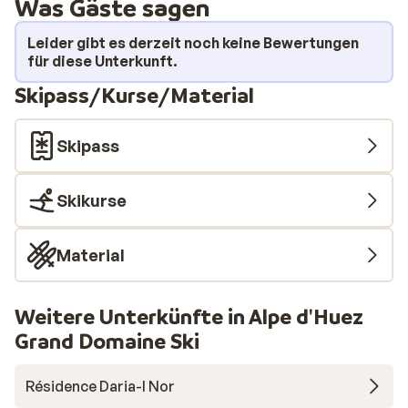
Was Gäste sagen
Das bedeutet, dass Sie jeden Morgen der Erste sind,
der nach unten saust. Das Chalet ist ideal für eine
Leider gibt es derzeit noch keine Bewertungen
kleine Gruppe. Nach einem Tag im Freien können Sie es
für diese Unterkunft.
sich auf der Couch vor dem Kamin gemütlich machen
Skipass/Kurse/Material
oder sich in der sehr umfangreichen Küche verwöhnen
lassen. Entspannen Sie sich in Ihrem privaten Jacuzzi
Skipass
oder verbringen Sie den Abend im Zentrum von Vaujany.
Skikurse
Material
Weitere Unterkünfte in Alpe d'Huez
Grand Domaine Ski
Résidence Daria-I Nor