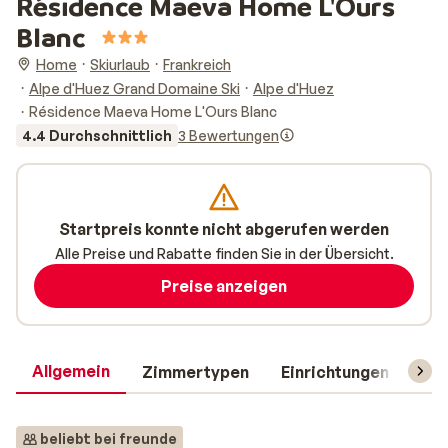
Résidence Maeva Home L'Ours
Blanc
Home
Skiurlaub
Frankreich
Alpe d'Huez Grand Domaine Ski
Alpe d'Huez
Résidence Maeva Home L'Ours Blanc
4.4 Durchschnittlich
3 Bewertungen
Startpreis konnte nicht abgerufen werden
Alle Preise und Rabatte finden Sie in der Übersicht.
Preise anzeigen
Allgemein
Zimmertypen
Einrichtungen
Rei
beliebt bei freunde