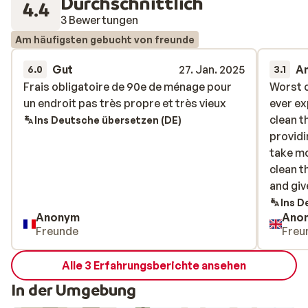
Durchschnittlich
4.4
3 Bewertungen
Am häufigsten gebucht von freunde
Gut
27. Jan. 2025
A
6.0
3.1
Frais obligatoire de 90e de ménage pour
Frais obligatoire de 90e de ménage pour
Worst c
Worst c
un endroit pas très propre et très vieux
un endroit pas très propre et très vieux
ever ex
ever ex
clean t
clean t
Ins Deutsche übersetzen (DE)
providi
providi
take mo
take mo
clean t
clean t
and giv
and give
package
Ins D
Anonym
Ano
never o
Freunde
Freu
skii’d 
and th
Alle 3 Erfahrungsberichte ansehen
custome
Please 
In der Umgebung