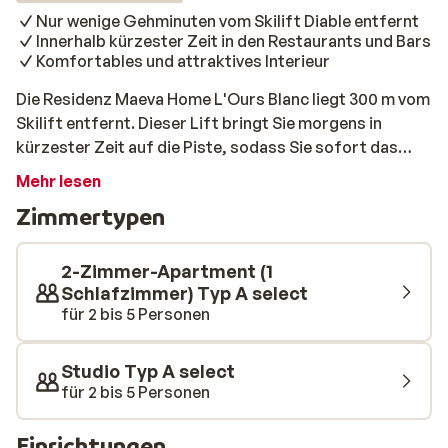
Nur wenige Gehminuten vom Skilift Diable entfernt
Innerhalb kürzester Zeit in den Restaurants und Bars
Komfortables und attraktives Interieur
Die Residenz Maeva Home L'Ours Blanc liegt 300 m vom
Skilift entfernt. Dieser Lift bringt Sie morgens in
kürzester Zeit auf die Piste, sodass Sie sofort das
wunderschöne Skigebiet der Alpe d'Huez entdecken
Mehr lesen
können. Alle Apartments sind komfortabel und
Zimmertypen
attraktiv eingerichtet und ausgestattet. Nach einem
anstrengenden Tag können Sie direkt von der Residenz
ins Zentrum gehen, wo Sie viele gemütliche Geschäfte,
2-Zimmer-Apartment (1
Bars und Restaurants finden.
Schlafzimmer) Typ A select
für 2 bis 5 Personen
Studio Typ A select
für 2 bis 5 Personen
Einrichtungen