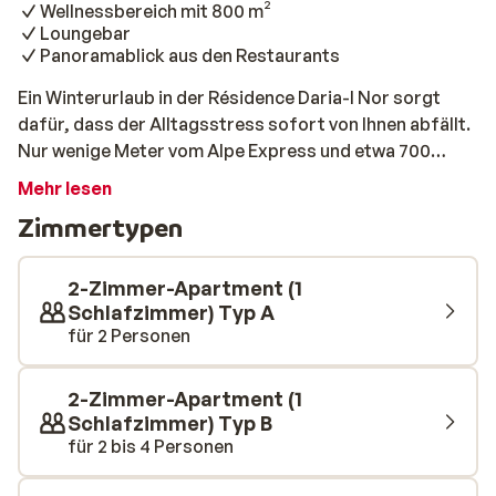
Wellnessbereich mit 800 m²
Loungebar
Panoramablick aus den Restaurants
Ein Winterurlaub in der Résidence Daria-I Nor sorgt
dafür, dass der Alltagsstress sofort von Ihnen abfällt.
Nur wenige Meter vom Alpe Express und etwa 700
Meter vom Zentrum von Alpe d’Huez entfernt liegen die
Mehr lesen
wunderschönen Apartments. Die Pisten und Skilifte
Zimmertypen
befinden sich in rund 800 Metern Entfernung und sind
dank des Lifts schnell und bequem erreichbar. In den
luxuriösen Apartments erwartet Sie eine ruhige,
2-Zimmer-Apartment (1
stilvolle Atmosphäre, in der Sie Ihre Privatsphäre in
Schlafzimmer) Typ A
für 2 Personen
vollen Zügen genießen können. Die Einrichtung
überzeugt mit edlen, sorgfältig ausgewählten
Materialien und viel Liebe zum Detail. Dank der
2-Zimmer-Apartment (1
erstklassigen Lage und Ihres großzügigen Balkons
Schlafzimmer) Typ B
genießen Sie beeindruckende Ausblicke und
für 2 bis 4 Personen
beobachten, wie die Sonne langsam hinter den Bergen