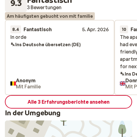
9.3
3 Bewertungen
Am häufigsten gebucht von mit familie
Fantastisch
5. Apr. 2026
Fa
8.4
10
In orde
In orde
The ap
The ap
had eve
had eve
Ins Deutsche übersetzen (DE)
friendl
friendl
apartm
apartm
for nex
for nex
Ins D
Anonym
Donn
Mit Familie
Mit 
Alle 3 Erfahrungsberichte ansehen
In der Umgebung