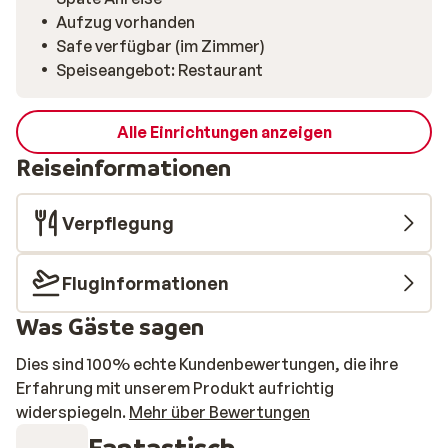
Auswahl von über 1000 verschiedenen Labels. Im
Aufzug vorhanden
Restaurant La Table du Daria-I Nor sorgt Chefkoch
Safe verfügbar (im Zimmer)
Damien Ruffier dafür, dass sich Jung und Alt
Speiseangebot: Restaurant
gleichermaßen wohlfühlen. Hier genießen Sie
gemütliche Mittagessen direkt an der Piste sowie ein
warmes, authentisches Ambiente am Abend mit
Alle Einrichtungen anzeigen
rustikalen und modernen Gerichten. Klassische
Reiseinformationen
Rezepte werden kreativ neu interpretiert ein echtes
Highlight für Ihre Geschmackssinne. Für die
Verpflegung
Restaurants wird ein Aufpreis erhoben.
Fluginformationen
Was Gäste sagen
Dies sind 100% echte Kundenbewertungen, die ihre
Erfahrung mit unserem Produkt aufrichtig
widerspiegeln.
Mehr über Bewertungen
Fantastisch