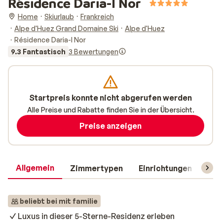
Résidence Daria-I Nor
Home
Skiurlaub
Frankreich
Alpe d'Huez Grand Domaine Ski
Alpe d'Huez
Résidence Daria-I Nor
9.3 Fantastisch
3 Bewertungen
Startpreis konnte nicht abgerufen werden
Alle Preise und Rabatte finden Sie in der Übersicht.
Preise anzeigen
Allgemein
Zimmertypen
Einrichtungen
Rei
beliebt bei mit familie
Luxus in dieser 5-Sterne-Residenz erleben