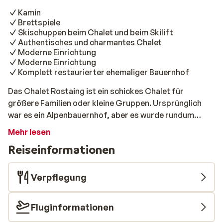
Kamin
Brettspiele
Skischuppen beim Chalet und beim Skilift
Authentisches und charmantes Chalet
Moderne Einrichtung
Moderne Einrichtung
Komplett restaurierter ehemaliger Bauernhof
Das Chalet Rostaing ist ein schickes Chalet für
größere Familien oder kleine Gruppen. Ursprünglich
war es ein Alpenbauernhof, aber es wurde rundum
restauriert und strahlt jetzt sehr viel Charakter und
Mehr lesen
Charme aus. Und nicht nur das Chalet ist authentisch,
Reiseinformationen
sondern auch der Rest des Dorfes. Und doch befinden
Sie sich hier mitten in einem modernen Skigebiet, denn
der Skilift befindet sich nur 400 Meter weiter. Das
Verpflegung
Chalet bietet sowohl die Möglichkeit sich
zurückzuziehen, als auch gemütlich beisammen zu sein.
Fluginformationen
Bevor Sie sich in Richtung Zentrum aufmachen, um dort
in einem der tollen Restaurants einzukehren, genießen