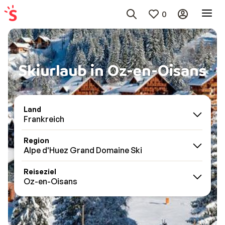
0
Skiurlaub in Oz-en-Oisans
Land
Frankreich
Region
Alpe d'Huez Grand Domaine Ski
Reiseziel
Oz-en-Oisans