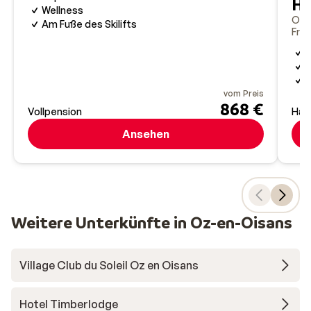
Ho
Wellness
Oz-
Am Fuße des Skilifts
Fran
G
M
I
vom Preis
868 €
Vollpension
Hal
Ansehen
Weitere Unterkünfte in Oz-en-Oisans
Village Club du Soleil Oz en Oisans
Hotel Timberlodge