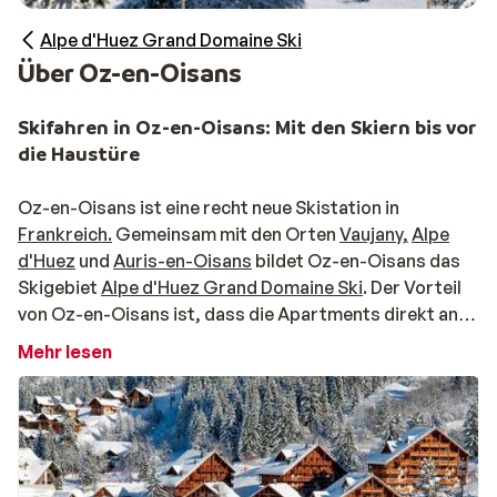
Alpe d'Huez Grand Domaine Ski
Über Oz-en-Oisans
Skifahren in Oz-en-Oisans: Mit den Skiern bis vor
die Haustüre
Oz-en-Oisans ist eine recht neue Skistation in
Frankreich.
Gemeinsam mit den Orten
Vaujany,
Alpe
d'Huez
und
Auris-en-Oisans
bildet Oz-en-Oisans das
Skigebiet
Alpe d'Huez Grand Domaine Ski
. Der Vorteil
von Oz-en-Oisans ist, dass die Apartments direkt an
der Piste liegen und eine Abfahrt zur Unterkunft fast
Mehr lesen
immer möglich ist. Von Oz-en-Oisans aus fahren eine
Gondel und ein Lift für Anfänger ab. Sie sind schon in
vier Minuten an der Mittelstation, von wo aus man den
Lift zum Pic Blanc nehmen kann. Von hier aus fahren die
Lifte Sie bis zur Spitze des Berges. Dank der günstigen