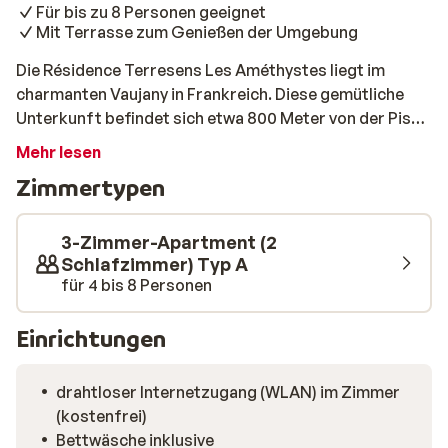
Für bis zu 8 Personen geeignet
Mit Terrasse zum Genießen der Umgebung
Die Résidence Terresens Les Améthystes liegt im
charmanten Vaujany in Frankreich. Diese gemütliche
Unterkunft befindet sich etwa 800 Meter von der Piste
und dem Skilift entfernt – perfekt für alle, die nach
Mehr lesen
einem kräftigen Frühstück direkt in den Skitag starten
Zimmertypen
möchten. Das Gebäude versprüht den typischen
Charme eines Berghalets, mit warmen Holzelementen
und einer modernen Ausstattung. Die Apartments sind
3-Zimmer-Apartment (2
großzügig und stilvoll eingerichtet, mit einem
Schlafzimmer) Typ A
für 4 bis 8 Personen
gemütlichen Wohnzimmer, einer voll ausgestatteten
Küchenzeile und einer einladenden Terrasse mit Blick
auf die umliegenden Berge. Der Duft von frischem Holz
Einrichtungen
und das sanfte Knirschen des Schnees draußen sorgen
sofort für echtes Winterfeeling. Die 3-Zimmer-
drahtloser Internetzugang (WLAN) im Zimmer
Apartments mit Mezzanine bieten Platz für bis zu 8
(kostenfrei)
Personen – ideal für größere Gruppen. Zwei
Bettwäsche inklusive