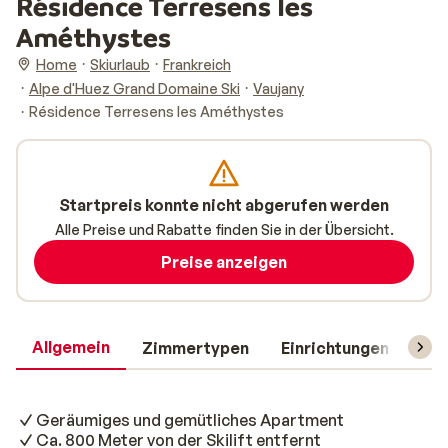
Résidence Terresens les
Améthystes
Home
Skiurlaub
Frankreich
Alpe d'Huez Grand Domaine Ski
Vaujany
Résidence Terresens les Améthystes
Startpreis konnte nicht abgerufen werden
Alle Preise und Rabatte finden Sie in der Übersicht.
Preise anzeigen
Allgemein
Zimmertypen
Einrichtungen
Rei
Geräumiges und gemütliches Apartment
Ca. 800 Meter von der Skilift entfernt