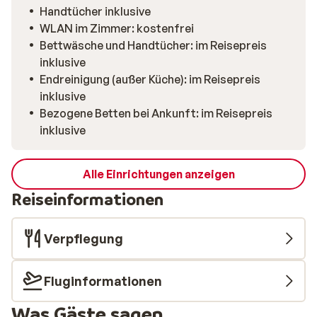
komfortable Schlafzimmer, zusätzliche Schlafplätze
Handtücher inklusive
auf der Mezzanine sowie zwei Badezimmer sorgen für
WLAN im Zimmer: kostenfrei
ausreichend Raum und Privatsphäre. Die moderne
Bettwäsche und Handtücher: im Reisepreis
Küche mit Backofen, Spülmaschine und
inklusive
Kaffeemaschine lädt am Abend zu entspannten
Endreinigung (außer Küche): im Reisepreis
Stunden und gemeinsamen Mahlzeiten am großen
inklusive
Esstisch ein. Nach einem aktiven Tag auf der Piste
Bezogene Betten bei Ankunft: im Reisepreis
kannst du deine Skier sicher im Skiraum verstauen.
inklusive
Dank kostenlosem WLAN im Apartment teilst du im
Handumdrehen deine schönsten Urlaubsmomente –
oder wirfst schon mal einen Blick auf den
Alle Einrichtungen anzeigen
Wetterbericht für morgen. Das Zentrum von Vaujany
Reiseinformationen
mit gemütlichen Restaurants und kleinen Geschäften
erreichst du in rund 1.000 Metern Entfernung.
Verpflegung
Fluginformationen
Was Gäste sagen