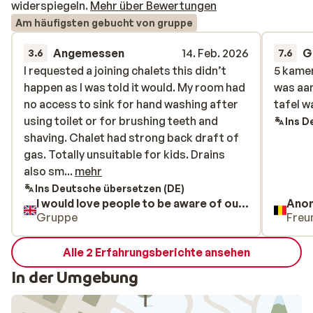
widerspiegeln.
Mehr über Bewertungen
Am häufigsten gebucht von gruppe
Angemessen
14. Feb. 2026
G
3.6
7.6
I requested a joining chalets this didn’t
I requested a joining chalets this didn’t
5 kame
5 kame
happen as I was told it would. My room had
happen as I was told it would. My room had
was aan
was aan
no access to sink for hand washing after
no access to sink for hand washing after
tafel w
tafel w
using toilet or for brushing teeth and
using toilet or for brushing teeth and
Ins D
shaving. Chalet had strong back draft of
shaving. Chalet had strong back draft of
gas. Totally unsuitable for kids. Drains
gas. Totally unsuitable for kids. Drains
also smelt bad.
also sm...
mehr
Ins Deutsche übersetzen (DE)
I would love people to be aware of our dis satisfaction. Snd mis sake.
Ano
Gruppe
Freu
Alle 2 Erfahrungsberichte ansehen
In der Umgebung