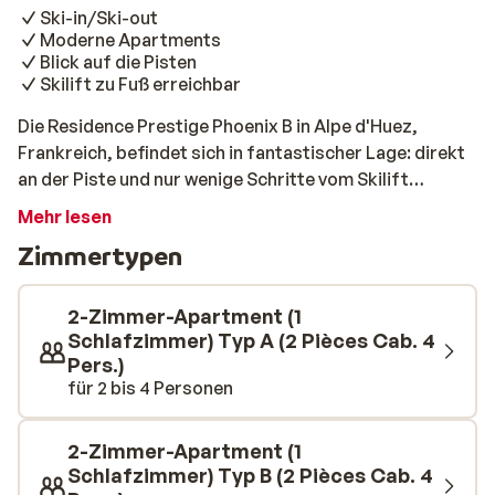
Ski-in/Ski-out
Moderne Apartments
Blick auf die Pisten
Skilift zu Fuß erreichbar
Die Residence Prestige Phoenix B in Alpe d'Huez,
Frankreich, befindet sich in fantastischer Lage: direkt
an der Piste und nur wenige Schritte vom Skilift
entfernt. Sobald Sie vor die Tür treten, hören Sie das
Mehr lesen
leise Knirschen von frischem Schnee unter Ihren Füßen
Zimmertypen
– und können sofort Ihre Skier anschnallen für einen
neuen Tag im sonnenverwöhnten Grand Domaine Ski.
Das moderne Gebäude besticht durch seine klaren
2-Zimmer-Apartment (1
Linien und warmen Holzakzente. Im Inneren erwarten
Schlafzimmer) Typ A (2 Pièces Cab. 4
Pers.)
Sie stilvolle Apartments mit großen Fenstern, die für
für 2 bis 4 Personen
viel Licht und einen atemberaubenden Blick auf die
schneebedeckten Berggipfel sorgen. Der Duft von Holz
und die Ruhe des knisternden Kaminfeuers in der
2-Zimmer-Apartment (1
Lounge sorgen für eine entspannte
Schlafzimmer) Typ B (2 Pièces Cab. 4