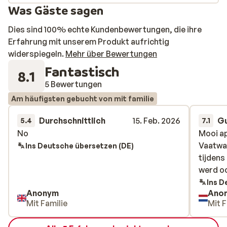
Was Gäste sagen
Dies sind 100% echte Kundenbewertungen, die ihre
Erfahrung mit unserem Produkt aufrichtig
widerspiegeln.
Mehr über Bewertungen
Fantastisch
8.1
5 Bewertungen
Am häufigsten gebucht von mit familie
Durchschnittlich
15. Feb. 2026
G
5.4
7.1
No
No
Mooi ap
Mooi ap
Vaatwas
Vaatwas
Ins Deutsche übersetzen (DE)
tijdens
tijdens
werd o
werd o
Ins D
Anonym
Ano
Mit Familie
Mit F