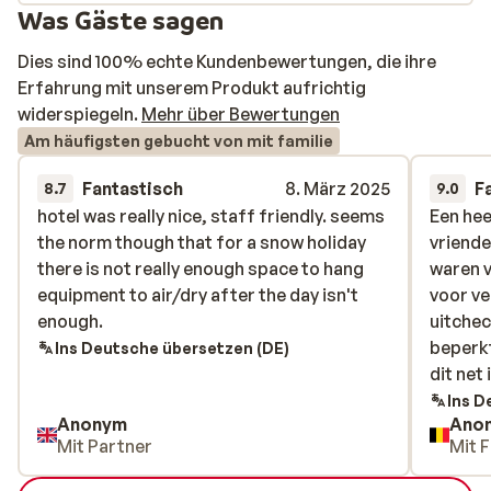
Was Gäste sagen
Dies sind 100% echte Kundenbewertungen, die ihre
Erfahrung mit unserem Produkt aufrichtig
widerspiegeln.
Mehr über Bewertungen
Am häufigsten gebucht von mit familie
Fantastisch
8. März 2025
F
8.7
9.0
hotel was really nice, staff friendly. seems
hotel was really nice, staff friendly. seems
Een hee
Een hee
the norm though that for a snow holiday
the norm though that for a snow holiday
vriende
vriende
there is not really enough space to hang
there is not really enough space to hang
waren v
waren v
equipment to air/dry after the day isn't
equipment to air/dry after the day isn't
voor ve
voor ve
enough.
enough.
uitchec
uitchec
beperkt
beperkt
Ins Deutsche übersetzen (DE)
dit net
dit net 
mogen z
Ins D
Anonym
Ano
pistol
Mit Partner
Mit F
er lag 
rooster