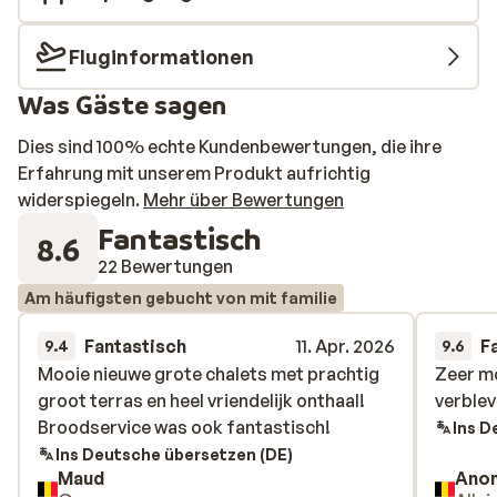
Mountain Stage Pass, Unterkunft und Skipass.
Résidence les Edelweiss Im charmanten französischen
Fluginformationen
Skiort Vaujany liegt die neue Résidence Les Edelweiss.
Was Gäste sagen
Die Apartments sind modern eingerichtet, mit gut
ausgestatteter Küche, gemütlichem Wohnzimmer und 1
Dies sind 100% echte Kundenbewertungen, die ihre
oder 2 komfortablen Schlafzimmern. Die Skilifte und
Erfahrung mit unserem Produkt aufrichtig
Einkaufsmöglichkeiten erreichst du in nur 250 Metern.
widerspiegeln.
Mehr über Bewertungen
Und nach einem Tag auf der Piste kannst du dich im
Fantastisch
Wellnessbereich mit Sauna, Hamam und Whirlpool
8.6
entspannen – perfekt für müde Beine.
22 Bewertungen
Am häufigsten gebucht von mit familie
Fantastisch
11. Apr. 2026
F
9.4
9.6
Mooie nieuwe grote chalets met prachtig
Mooie nieuwe grote chalets met prachtig
Zeer mo
Zeer mo
groot terras en heel vriendelijk onthaal!
groot terras en heel vriendelijk onthaal!
verblev
verblev
Broodservice was ook fantastisch!
Broodservice was ook fantastisch!
Ins D
Ins Deutsche übersetzen (DE)
Maud
Ano