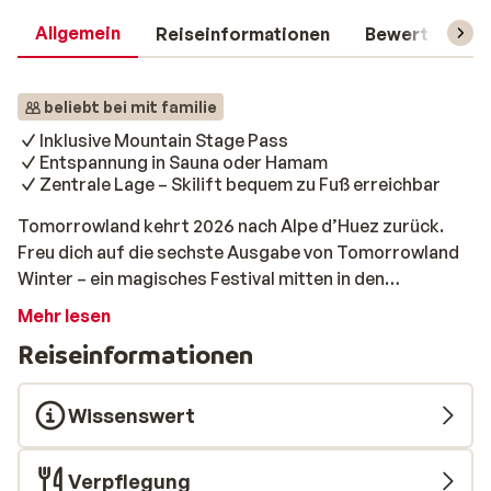
Allgemein
Reiseinformationen
Bewertungen
beliebt bei mit familie
Inklusive Mountain Stage Pass
Entspannung in Sauna oder Hamam
Zentrale Lage – Skilift bequem zu Fuß erreichbar
Tomorrowland kehrt 2026 nach Alpe d’Huez zurück.
Freu dich auf die sechste Ausgabe von Tomorrowland
Winter – ein magisches Festival mitten in den
französischen Alpen. Hier kommen feierfreudige
Mehr lesen
Skifahrer:innen aus aller Welt zusammen und erleben
Reiseinformationen
unvergessliche Momente im Schnee. Es erwarten dich
Skifahren, Snowboarden und ausgelassene Partys in
einem Skigebiet, das sich in ein einziges großes
Wissenswert
Festivalgelände verwandelt. Wähle zwischen 5 Tagen
(Dienstag – Samstag) oder 8 Tagen (Samstag –
Verpflegung
Samstag) voller Erlebnisse. Alle Pakete beinhalten