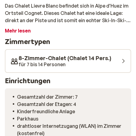
Das Chalet Lievre Blanc befindet sich in Alpe d'Huez im
Ortsteil Cognet. Dieses Chalet hat eine ideale Lage:
direkt an der Piste und ist somit ein echter Ski-In-Ski-
Out! Es gibt 7 geräumige Schlafzimmer im Chalet. Alle
Mehr lesen
Zimmer haben einen Balkon, Bad oder Dusche. Das
Zimmertypen
Chalet ist im klassischen Stil eingerichtet, aber mit
modernem Komfort ausgestattet. Darüber hinaus
stehen Ihnen ein Whirlpool, eine Sauna, ein Kamin, ein
8-Zimmer-Chalet (Chalet 14 Pers.)
Fernseher, eine Musikanlage, ein Skiraum und eine
für 7 bis 14 Personen
Tiefgarage zur Verfügung.
Einrichtungen
Gesamtzahl der Zimmer: 7
Gesamtzahl der Etagen: 4
Kinderfreundliche Anlage
Parkhaus
drahtloser Internetzugang (WLAN) im Zimmer
(kostenfrei)