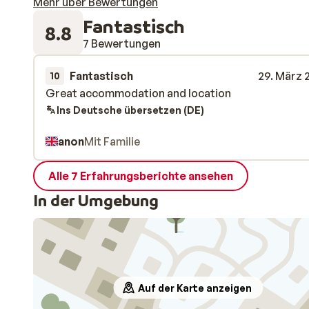
Mehr über Bewertungen
Fantastisch
8.8
7 Bewertungen
Fantastisch
29. März 
10
Great accommodation and location
Great accommodation and location
Ins Deutsche übersetzen (DE)
anon
Mit Familie
Alle 7 Erfahrungsberichte ansehen
In der Umgebung
Auf der Karte anzeigen