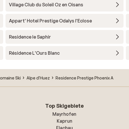
Village Club du Soleil Oz en Oisans
Appart' Hotel Prestige Odalys l'Eclose
Residence le Saphir
Résidence L'Ours Blanc
omaine Ski
Alpe d'Huez
Residence Prestige Phoenix A
Top Skigebiete
Mayrhofen
Kaprun
Flachau