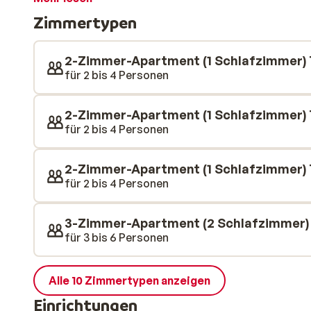
Wohnungen. Die Einrichtung der Wohnungen ist untersch
Zimmertypen
charmante Mischung aus modernem und traditionellem
eingerichtet und verfügen über eine voll ausgestatte
eigenen Balkon mit Blick auf die Umgebung. Darüber h
2-Zimmer-Apartment (1 Schlafzimmer) Ty
schönes Spa, einen beheizten Innenpool und einen sc
für 2 bis 4 Personen
Wohnung steht 1 Parkplatz in der Garage zur Verfügu
2-Zimmer-Apartment (1 Schlafzimmer) Ty
für 2 bis 4 Personen
2-Zimmer-Apartment (1 Schlafzimmer) T
für 2 bis 4 Personen
3-Zimmer-Apartment (2 Schlafzimmer) T
für 3 bis 6 Personen
Alle 10 Zimmertypen anzeigen
Einrichtungen