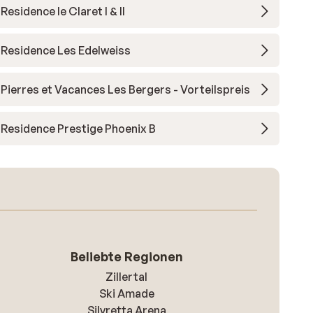
Residence le Claret I & II
Residence Les Edelweiss
Pierres et Vacances Les Bergers - Vorteilspreis
Residence Prestige Phoenix B
Beliebte Regionen
Zillertal
Ski Amade
Silvretta Arena