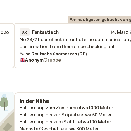
Am häufigsten gebucht von 
2026
Fantastisch
14. März
8.6
No 24/7 hour check in for hotel no communication 
No 24/7 hour check in for hotel no communication 
confirmation from them since checking out
confirmation from them since checking out
Ins Deutsche übersetzen (DE)
Anonym
Gruppe
In der Nähe
Entfernung zum Zentrum: etwa 1000 Meter
Entfernung bis zur Skipiste etwa 50 Meter
Entfernung bis zum Skilift etwa 100 Meter
Nächste Geschäfte etwa 300 Meter