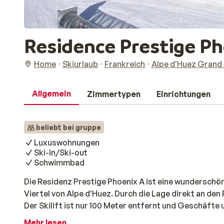
Residence Prestige P
Home
Skiurlaub
Frankreich
Alpe d'Huez Grand
Allgemein
Zimmertypen
Einrichtungen
beliebt bei gruppe
Luxuswohnungen
Ski-in/Ski-out
Schwimmbad
Die Residenz Prestige Phoenix A ist eine wunderschön
Viertel von Alpe d'Huez. Durch die Lage direkt an den P
Der Skilift ist nur 100 Meter entfernt und Geschäfte
Entfernung. Die Résidence Prestige Phoenix ist ein
Mehr lesen