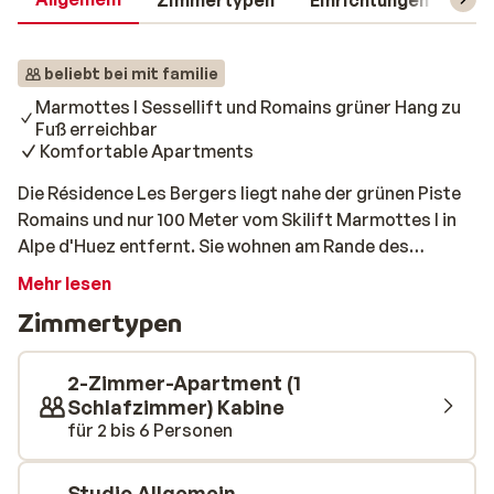
Zimmertypen
Einrichtungen
Rei
beliebt bei mit familie
Marmottes I Sessellift und Romains grüner Hang zu
Fuß erreichbar
Komfortable Apartments
Die Résidence Les Bergers liegt nahe der grünen Piste
Romains und nur 100 Meter vom Skilift Marmottes I in
Alpe d'Huez entfernt. Sie wohnen am Rande des
charmanten Zentrums von Alpe d'Huez mit seinen
Mehr lesen
vielen Restaurants und Bars. Die Apartments sind
Zimmertypen
einfach aber gemütlich eingerichtet und verfügen über
alle Voraussetzungen für einen schönen Skiurlaub.
Ohne den Besuch des Wellnesscenters ist ein
2-Zimmer-Apartment (1
Wintersporturlaub nicht vollständig. Glücklicherweise
Schlafzimmer) Kabine
für 2 bis 6 Personen
gibt es das Le Spa in Alpe d'Huez, das Sie gegen
Aufpreis besuchen können. Ein erholsamer Ort, der
ganz der Entspannung und dem Wohlbefinden
Studio Allgemein