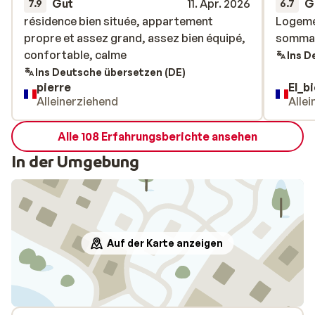
Gut
11. Apr. 2026
G
7.9
6.7
résidence bien située, appartement
résidence bien située, appartement
Logemen
Logemen
propre et assez grand, assez bien équipé,
propre et assez grand, assez bien équipé,
sommai
sommai
confortable, calme
confortable, calme
Ins D
Ins Deutsche übersetzen (DE)
pierre
El_b
Alleinerziehend
Alle
Alle 108 Erfahrungsberichte ansehen
In der Umgebung
Auf der Karte anzeigen