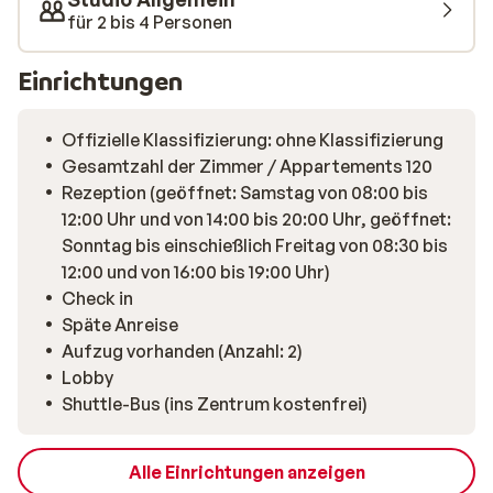
gewidmet ist. Sie können eine Sauna, ein Hamam, einen
für 2 bis 4 Personen
Whirlpool und verschiedene Schönheitsanwendungen
genießen, außerdem Hot Stone Massage, schwedische
Einrichtungen
Massage oder die orientalische Massage mit Arganöl.
Zum Essen sollten Sie unbedingt ins Bergrestaurant La
Offizielle Klassifizierung: ohne Klassifizierung
Bar Douce einkehren. Inmitten einer stilvollen
Gesamtzahl der Zimmer / Appartements 120
Einrichtung können Sie hier ein leckeres Mittag- oder
Rezeption (geöffnet: Samstag von 08:00 bis
Abendessen genießen. Dies ist auch der richtige Ort
12:00 Uhr und von 14:00 bis 20:00 Uhr, geöffnet:
für Après-Ski. Abends können Sie sich im gemütlichen
Sonntag bis einschießlich Freitag von 08:30 bis
Zentrum von Alpe d'Huez vergnügen, das Sie zu Fuß
12:00 und von 16:00 bis 19:00 Uhr)
erreichen. Hier finden Sie mehrere Geschäfte,
Check in
Restaurants und Bars, in denen Sie Ihre Abende
Späte Anreise
verbringen können, z.B. die Lounge 21 und La Petite
Aufzug vorhanden (Anzahl: 2)
Taverne.
Lobby
Shuttle-Bus (ins Zentrum kostenfrei)
Alle Einrichtungen anzeigen