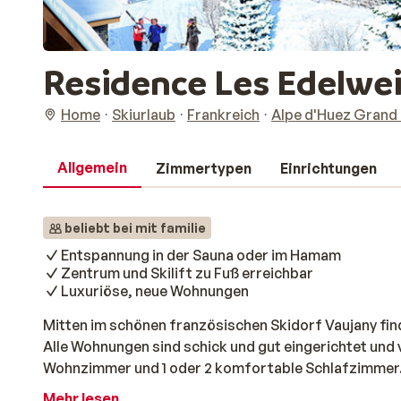
Residence Les Edelwe
Home
Skiurlaub
Frankreich
Alpe d'Huez Grand
Allgemein
Zimmertypen
Einrichtungen
beliebt bei mit familie
Entspannung in der Sauna oder im Hamam
Zentrum und Skilift zu Fuß erreichbar
Luxuriöse, neue Wohnungen
Mitten im schönen französischen Skidorf Vaujany fin
Alle Wohnungen sind schick und gut eingerichtet und 
Wohnzimmer und 1 oder 2 komfortable Schlafzimmer. D
Sie Ihre täglichen Einkäufe erledigen können, sind n
Mehr lesen