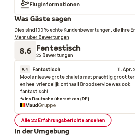
Fluginformationen
Was Gäste sagen
Dies sind 100% echte Kundenbewertungen, die ihre E
Mehr über Bewertungen
Fantastisch
8.6
22 Bewertungen
Fantastisch
11. Apr.
9.4
Mooie nieuwe grote chalets met prachtig groot te
Mooie nieuwe grote chalets met prachtig groot te
en heel vriendelijk onthaal! Broodservice was ook
en heel vriendelijk onthaal! Broodservice was ook
fantastisch!
fantastisch!
Ins Deutsche übersetzen (DE)
Maud
Gruppe
Alle 22 Erfahrungsberichte ansehen
In der Umgebung