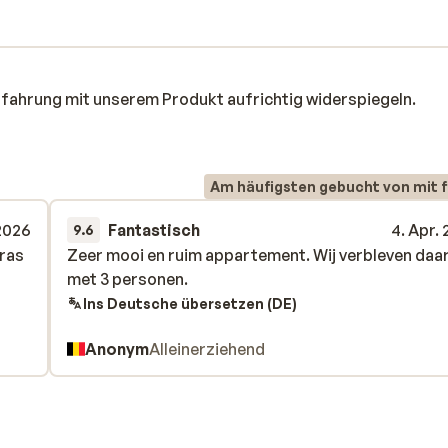
rfahrung mit unserem Produkt aufrichtig widerspiegeln.
Am häufigsten gebucht von mit f
 2026
Fantastisch
4. Apr.
9.6
rras
rras
Zeer mooi en ruim appartement. Wij verbleven daa
Zeer mooi en ruim appartement. Wij verbleven daa
met 3 personen.
met 3 personen.
Ins Deutsche übersetzen (DE)
Anonym
Alleinerziehend