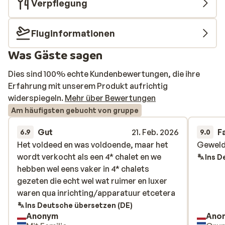
Verpflegung
Fluginformationen
Was Gäste sagen
Dies sind 100% echte Kundenbewertungen, die ihre
Erfahrung mit unserem Produkt aufrichtig
widerspiegeln.
Mehr über Bewertungen
Am häufigsten gebucht von gruppe
Gut
21. Feb. 2026
F
6.9
9.0
Het voldeed en was voldoende, maar het
Het voldeed en was voldoende, maar het
Geweld
Geweld
wordt verkocht als een 4* chalet en we
wordt verkocht als een 4* chalet en we
Ins D
hebben wel eens vaker in 4* chalets
hebben wel eens vaker in 4* chalets
gezeten die echt wel wat ruimer en luxer
gezeten die echt wel wat ruimer en luxer
waren qua inrichting/apparatuur etcetera
waren qua inrichting/apparatuur etcetera
Ins Deutsche übersetzen (DE)
Anonym
Ano