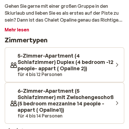
Gehen Sie gerne mit einer großen Gruppe in den
Skiurlaub und lieben Sie es als erstes auf der Piste zu
sein? Dann ist das Chalet Opaline genau das Richtige
für Sie. Dieses Apartment befindet sich nämlich 250
Mehr lesen
Meter entfernt vom Skilift. Gehen Sie gerne zusammen
Zimmertypen
aus um etwas zu essen? Kein Problem, denn das Chalet
befindet sich direkt im Zentrum von Vaujany, wo sich
viele nette Restaurants und Bars befinden die zum
5-Zimmer-Apartment (4
Trinken und Essen einladen. Das Chalet besteht aus 4
Schlafzimmer) Duplex (4 bedroom -12
people- appart ( Opaline 2))
Schlafzimmer für vier bis 14 Personen. Das Chalet
für 4 bis 12 Personen
beherbergt auch zwei Badezimmer mit jeweils einer
Dusche oder einer Badewanne. Neben den 4
Schlafzimmern besitzt das Chalet auch noch eine
6-Zimmer-Apartment (5
Küche und ein Wohnzimmer. In der Küche steht ein
Schlafzimmer) mit Zwischengeschoß
großer Tisch an dem man zusammen Frühstücken
(5 bedroom mezzanine 14 people -
appart ( Opaline1))
sowie auch Abendessen kann. Danach können Sie es
für 4 bis 14 Personen
sich entweder auf der Couch bequem machen oder sich
in der Sauna entspannen.