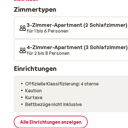
sind komplett ausgestattet und es gibt sogar ein Ra
Zimmertypen
Piste gemütlich am Esstisch sitzen, das Raclette ein
dem Tisch liegen haben und genießen! Guten Appetit!
3-Zimmer-Apartment (2 Schlafzimmer) T
für 1 bis 6 Personen
4-Zimmer-Apartment (3 Schlafzimmer) T
für 2 bis 8 Personen
Einrichtungen
Offizielle Klassifizierung: 4 sterne
Kaution
Kurtaxe
Bettbezüge nicht inklusive
Alle Einrichtungen anzeigen