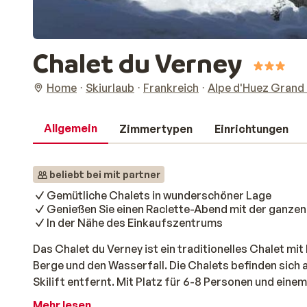
Chalet du Verney
Home
Skiurlaub
Frankreich
Alpe d'Huez Grand
Allgemein
Zimmertypen
Einrichtungen
beliebt bei mit partner
Gemütliche Chalets in wunderschöner Lage
Genießen Sie einen Raclette-Abend mit der ganzen
In der Nähe des Einkaufszentrums
Das Chalet du Verney ist ein traditionelles Chalet mi
Berge und den Wasserfall. Die Chalets befinden sic
Skilift entfernt. Mit Platz für 6-8 Personen und eine
ist dies die perfekte Unterkunft für eine Familie ode
Mehr lesen