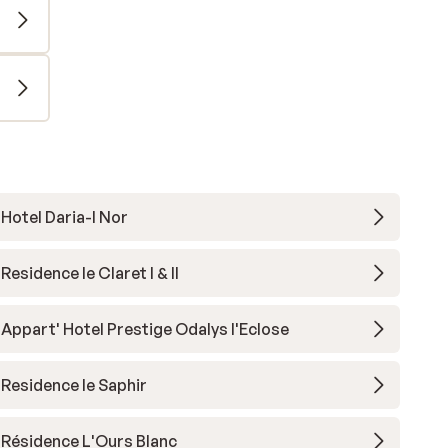
Hotel Daria-I Nor
Residence le Claret I & II
Appart' Hotel Prestige Odalys l'Eclose
Residence le Saphir
Résidence L'Ours Blanc