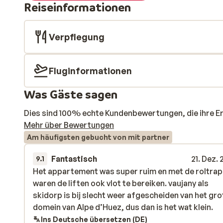
Reiseinformationen
Verpflegung
Fluginformationen
Was Gäste sagen
Dies sind 100% echte Kundenbewertungen, die ihre E
Mehr über Bewertungen
Am häufigsten gebucht von mit partner
Fantastisch
21. Dez.
9.1
Het appartement was super ruim en met de roltra
Het appartement was super ruim en met de roltra
waren de liften ook vlot te bereiken. vaujany als
waren de liften ook vlot te bereiken. vaujany als
skidorp is bij slecht weer afgescheiden van het gro
skidorp is bij slecht weer afgescheiden van het gro
domein van Alpe d’Huez, dus dan is het wat klein.
domein van Alpe d’Huez, dus dan is het wat klein.
Ins Deutsche übersetzen (DE)