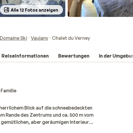
Alle 12 Fotos anzeigen
 Domaine Ski
Vaujany
Chalet du Verney
Reiseinformationen
Bewertungen
In der Umgebu
 Familie
t herrlichem Blick auf die schneebedeckten
h am Rande des Zentrums und ca. 500 m vom
m gemütlichen, aber geräumigen Interieur
r eine Gruppe von Freunden. Die Chalets