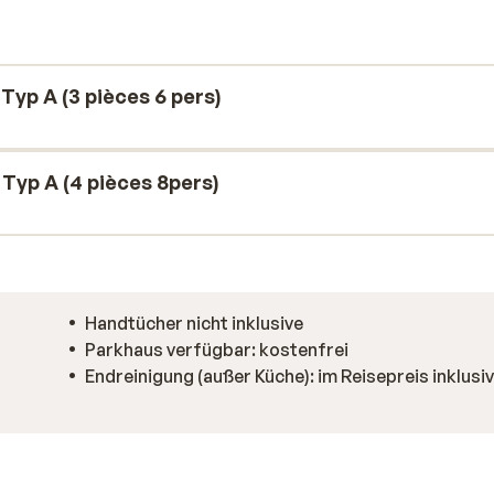
clette. Nach einem schönen Tag auf der
geschalten, die leckeren Käsesorten auf
yp A (3 pièces 6 pers)
yp A (4 pièces 8pers)
Handtücher nicht inklusive
Parkhaus verfügbar: kostenfrei
Endreinigung (außer Küche): im Reisepreis inklusi