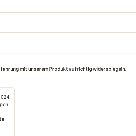
rfahrung mit unserem Produkt aufrichtig widerspiegeln.
 2024
ppen
ppen
te
te