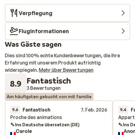
Verpflegung
Fluginformationen
Was Gäste sagen
Dies sind 100% echte Kundenbewertungen, die ihre
Erfahrung mit unserem Produkt aufrichtig
widerspiegeln.
Mehr über Bewertungen
Fantastisch
8.9
3 Bewertungen
Am häufigsten gebucht von mit familie
Fantastisch
7. Feb. 2026
F
9.6
9.4
Proche des animations
Proche des animations
Apparte
Apparte
Ins Deutsche übersetzen (DE)
Ins D
Carole
Ano