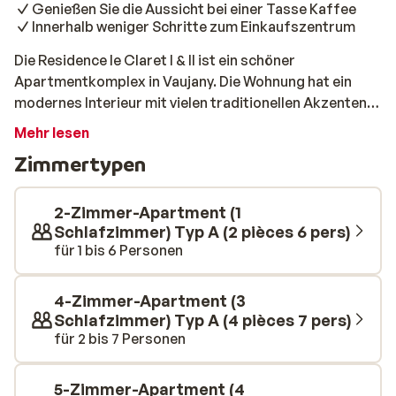
Genießen Sie die Aussicht bei einer Tasse Kaffee
Innerhalb weniger Schritte zum Einkaufszentrum
Die Residence le Claret I & II ist ein schöner
Apartmentkomplex in Vaujany. Die Wohnung hat ein
modernes Interieur mit vielen traditionellen Akzenten,
was für ein attraktives und gemütliches Ganzes sorgt.
Mehr lesen
Nach einer erholsamen Nacht können Sie im
Zimmertypen
Wohnzimmer eine schöne Tasse Kaffee genießen und
dabei auf die schneebedeckten Berge blicken. Die
Geschäfte und Restaurants sind nur wenige Schritte
2-Zimmer-Apartment (1
entfernt und die Rolltreppe bringt Sie in kürzester Zeit
Schlafzimmer) Typ A (2 pièces 6 pers)
für 1 bis 6 Personen
zu den Skiliften der Grand Domaine Alpe d'Huez. Nach
einem schönen Tag auf der Piste ist es Zeit für ein
wohlverdientes Abendessen in einem gemütlichen
4-Zimmer-Apartment (3
Restaurant. Dies wird sicherlich ein toller Urlaub!
Schlafzimmer) Typ A (4 pièces 7 pers)
für 2 bis 7 Personen
5-Zimmer-Apartment (4