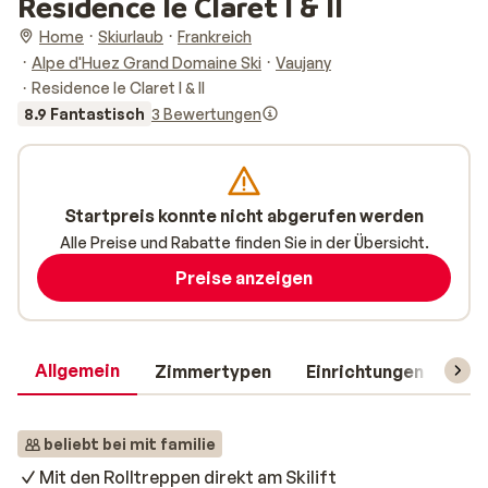
Residence le Claret I & II
Home
Skiurlaub
Frankreich
Alpe d'Huez Grand Domaine Ski
Vaujany
Residence le Claret I & II
8.9 Fantastisch
3 Bewertungen
Startpreis konnte nicht abgerufen werden
Alle Preise und Rabatte finden Sie in der Übersicht.
Preise anzeigen
Allgemein
Zimmertypen
Einrichtungen
Rei
beliebt bei mit familie
Mit den Rolltreppen direkt am Skilift